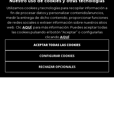
Nuestro uso de cookies y otras tecnologías
_ga, _gat, _gid
Utilizamos cookies y tecnologías para recopilar información a
Las cookies indicadas son titularidad de Google,
fin de procesar datos y personalizar contenido/anuncios,
Inc. Puedes obtener más información sobre las
medir la entrega de dicho contenido, proporcionar funciones
cookies de Google en
de redes sociales o extraer información sobre nuestros sitios
https://policies.google.com/privacy/google-
partners?hl=en-US
web. Clic
AQUÍ
. para más información. Puedes aceptar todas
las cookies pulsando el botón “Aceptar” o configurarlas
clicando
AQUÍ
Cookies dirigidas/publicidad
ÚNETE A NUESTRA NEWSLETTER
ACEPTAR TODAS LAS COOKIES
Estas cookies pueden ser establecidas a través
de nuestro sitio por nuestros socios
CONFIGURAR COOKIES
publicitarios. Pueden ser utilizadas por esas
empresas para crear un perfil de sus intereses
RECHAZAR OPCIONALES
y mostrarle anuncios relevantes en otros sitios.
No almacenan directamente información
personal, sino que se basan en la identificación
INSTAGRAM
FACEBOOK
única de su navegador y dispositivo de Internet.
Cookies utilizadas:
LINKEDIN
YOUTUBE
_fbp, fr, datr
Las cookies indicadas son titularidad de
Facebook. Puedes obtener más información
sobre las cookies de Facebook en