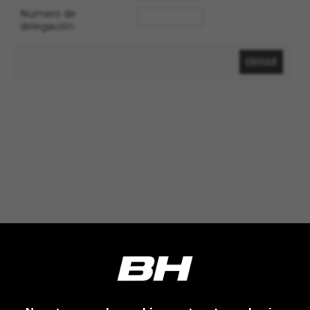
Cookies utilizadas:
Número de
VSF516, COOKIELEGAL_MONTY_V2,
delegación:
montybikes_langcountry, YSC, CONSENT, PREF,
VISITOR_INFO1_LIVE, GPS, yt-remote-device-id,
yt.innertube::requests, yt.innertube::nextId, yt-
remote-connected-devices, yt-remote-session-
app, yt-remote-cast-installed, yt-remote-
session-name, yt-remote-fast-check-period,
cf_preload, cfuser, cf_lastActivity, _cfuser,
cf_session, cfStats, cfUserDate, cfFirstMonthVisit,
cfuid, cfUserSession, cf_preload, cf_session
Cookies de rendimiento
Utilizamos el seguimiento funcional para
analizar la forma en que se utiliza nuestro sitio
web. Esta información nos ayuda a detectar
errores y desarrollar nuevos diseños. También
nos permite poner a prueba la efectividad de
nuestro sitio web. Toda la información que
recogen estas cookies es agregada y, por lo
tanto, es anónima.
Cookies utilizadas: