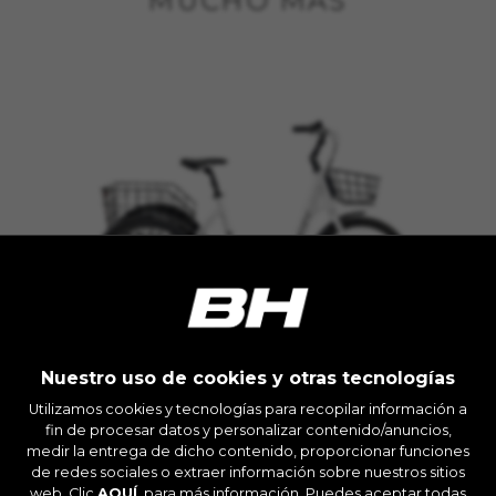
MUCHO MÁS
Nuestro uso de cookies y otras tecnologías
JOG 24
+ INFO
Utilizamos cookies y tecnologías para recopilar información a
fin de procesar datos y personalizar contenido/anuncios,
MTJ43
medir la entrega de dicho contenido, proporcionar funciones
COMPARAR
de redes sociales o extraer información sobre nuestros sitios
web. Clic
AQUÍ
. para más información. Puedes aceptar todas