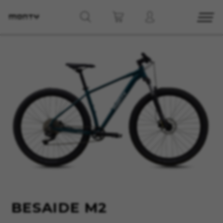
CONFIGURACIÓN DE COOKIES
RECHAZAR TODAS LAS COOKIES
ACEPTAR TODAS LAS COOKIES
Cookies necesarias
Estas cookies son necesarias para que el sitio
web funcione y no se pueden desactivar en
nuestros sistemas. Puede configurar su
navegador para bloquear o alertar sobre estas
BESAIDE M2
cookies, pero alguna áreas del sitio no
funcionarán. Estas cookies no almacenan