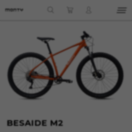
CONFIGURACIÓN DE COOKIES
RECHAZAR TODAS LAS COOKIES
ACEPTAR TODAS LAS COOKIES
Cookies necesarias
Estas cookies son necesarias para que el sitio
web funcione y no se pueden desactivar en
nuestros sistemas. Puede configurar su
navegador para bloquear o alertar sobre estas
BESAIDE M2
cookies, pero alguna áreas del sitio no
funcionarán. Estas cookies no almacenan