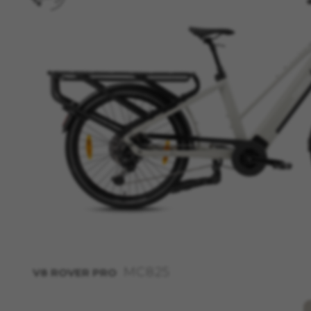
MC825
V8 ROVER PRO