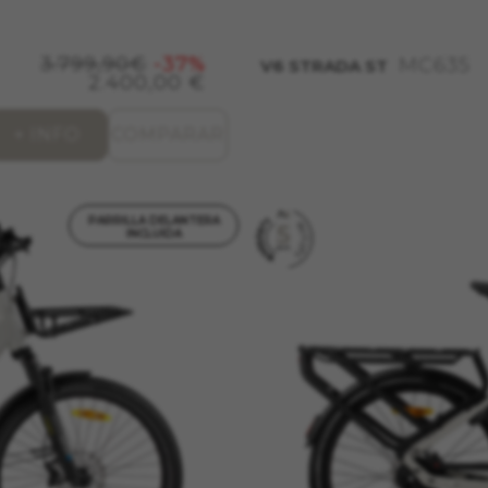
para que el sitio web funcione y no se pueden desactivar en nuestr
rtar sobre estas cookies, pero alguna áreas del sitio no funcionar
ficación personal.
3.799,90€
-37%
MC635
V6 STRADA ST
2.400,00 €
_V2, montybikes_langcountry, YSC, CONSENT, PREF, VISITOR_INFO1_LIVE
nnertube::nextId, yt-remote-connected-devices, yt-remote-session-app, yt-
+ INFO
COMPARAR
check-period, cf_preload, cfuser, cf_lastActivity, _cfuser, cf_session, cfSta
oad, cf_session
PARRILLA DELANTERA
INCLUIDA
ional para analizar la forma en que se utiliza nuestro sitio web. 
r nuevos diseños. También nos permite poner a prueba la efectivida
 cookies es agregada y, por lo tanto, es anónima.
itularidad de Google, Inc. Puedes obtener más información sobre las cooki
/privacy/google-partners?hl=en-US
ad
lecidas a través de nuestro sitio por nuestros socios publicitarios