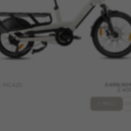
3.699,90
MC425
2.40
+ INFO
CO