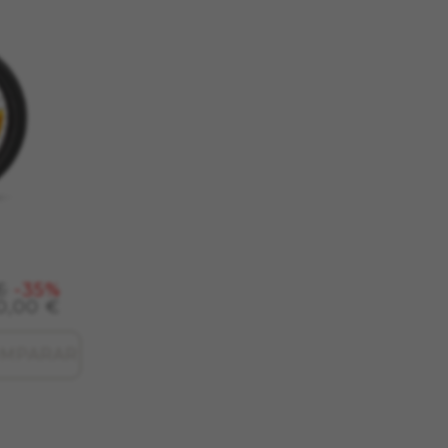
€
-35%
0,00 €
MPARAR