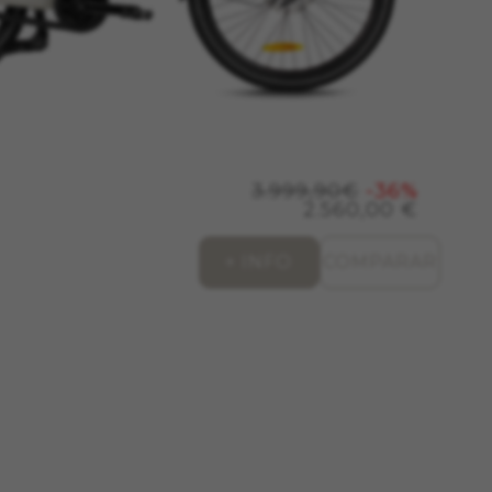
. No almacenan directamente
de Internet.
s de Facebook en
3.999,90€
-36%
2.560,00 €
es de Google en
+ INFO
COMPARAR
 de Emarsys en
#descriptionUrl3#
 de Emarsys en