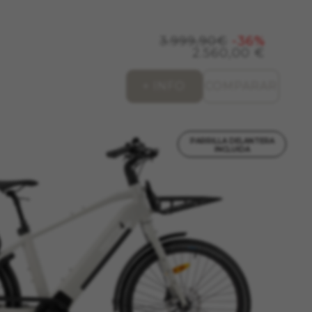
os sistemas. Puede configurar su
án. Estas cookies no almacenan
3.999,90€
-36%
2.560,00 €
, GPS, yt-remote-device-id,
remote-cast-installed, yt-remote-
+ INFO
COMPARAR
ts, cfUserDate, cfFirstMonthVisit,
PARRILLA DELANTERA
INCLUIDA
Esta información nos ayuda a
d de nuestro sitio web. Toda la
es de Google en
. Pueden ser utilizadas por esas