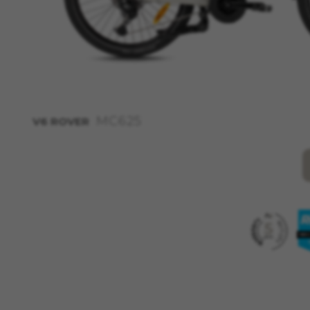
empresas para crear un perfil
información personal, sino que
Cookies utilizadas:
_fbp, fr, datr
Las cookies indicadas son t
https://www.facebook.com/po
MC625
IDE, NID, ANID, DV, 1P_JAR
V6 ROVER
Las cookies indicadas son t
https://policies.google.com/
Las cookies indicadas son t
Las cookies indicadas son t
https://emarsys.com/privacy
GUARDAR CONFIGURACIÓN
Puedes volver a consultar esta inform