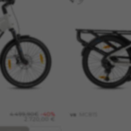
4.499,90€
-40%
MC815
V8
2.720,00 €