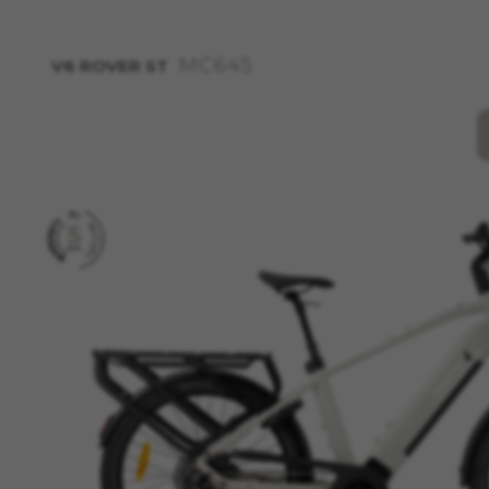
Estas cookies son necesarias 
navegador para bloquear o ale
ninguna información de identi
MC645
V6 ROVER ST
Cookies utilizadas:
VSF516, COOKIELEGAL_MONTY
yt.innertube::requests, yt.i
session-name, yt-remote-fast-
cfuid, cfUserSession, cf_prel
Cookies de rendimiento
Utilizamos el seguimiento func
detectar errores y desarrolla
información que recogen estas
Cookies utilizadas:
_ga, _gat, _gid
Las cookies indicadas son t
https://policies.google.com
Cookies dirigidas/publicid
Estas cookies pueden ser estab