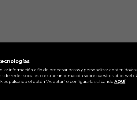
tecnologías
pilar información a fin de procesar datos y personalizar contenido/an
ÚNETE A NUESTRA NEWSLETTER
 de redes sociales o extraer información sobre nuestros sitios web. 
kies pulsando el botón “Aceptar” o configurarlas clicando
AQUÍ
AGRAM
FACEBOOK
LINKEDIN
YO