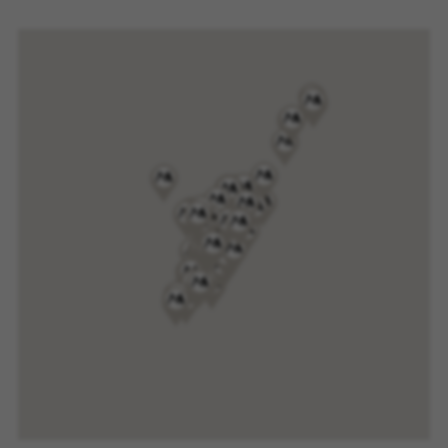
funcionarán. Estas cookies no almacenan
ninguna información de identificación personal.
Cookies utilizadas:
VSF516, COOKIELEGAL_MONTY_V2,
montybikes_langcountry, YSC, CONSENT, PREF,
VISITOR_INFO1_LIVE, GPS, yt-remote-device-id,
yt.innertube::requests, yt.innertube::nextId, yt-
remote-connected-devices, yt-remote-session-
app, yt-remote-cast-installed, yt-remote-
session-name, yt-remote-fast-check-period,
cf_preload, cfuser, cf_lastActivity, _cfuser,
cf_session, cfStats, cfUserDate, cfFirstMonthVisit,
cfuid, cfUserSession, cf_preload, cf_session
Cookies de rendimiento
Utilizamos el seguimiento funcional para
analizar la forma en que se utiliza nuestro sitio
web. Esta información nos ayuda a detectar
errores y desarrollar nuevos diseños. También
nos permite poner a prueba la efectividad de
nuestro sitio web. Toda la información que
recogen estas cookies es agregada y, por lo