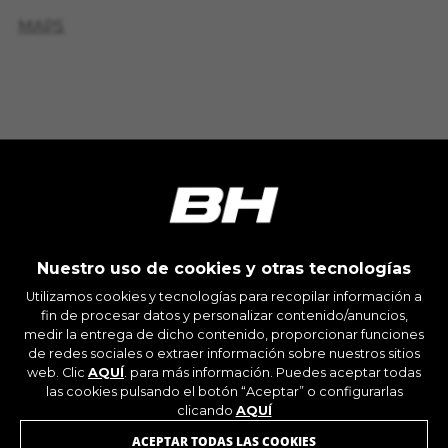
Las cookies indicadas son titularidad de
MAPS
Facebook. Puedes obtener más información
sobre las cookies de Facebook en
https://www.facebook.com/policies/cookies/
BICIS DISPONIBLES EN
TIENDA
IDE, NID, ANID, DV, 1P_JAR
Las cookies indicadas son titularidad de Google,
Inc. Puedes obtener más información sobre las
cookies de Google en
https://policies.google.com/technologies/types
Las cookies indicadas son titularidad de
CY'GLON
Emarsys. Puedes obtener más información
sobre las cookies de Emarsys en
10 RTE DE SAINT-MARTIN - Saint-Congard 56140
Nuestro uso de cookies y otras tecnologías
#descriptionUrl3#
(France)
Las cookies indicadas son titularidad de
Utilizamos cookies y tecnologías para recopilar información a
+33297606228
Emarsys. Puedes obtener más información
fin de procesar datos y personalizar contenido/anuncios,
sobre las cookies de Emarsys en
medir la entrega de dicho contenido, proporcionar funciones
https://emarsys.com/privacy-policy/
MAPS
ÚNETE A NUESTRA NEWSLETTER
de redes sociales o extraer información sobre nuestros sitios
web. Clic
AQUÍ
. para más información. Puedes aceptar todas
las cookies pulsando el botón “Aceptar” o configurarlas
BICIS DISPONIBLES EN
clicando
AQUÍ
TIENDA
GUARDAR CONFIGURACIÓN
ACEPTAR TODAS LAS COOKIES