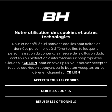
montybikes_langcountry, YSC, CONSENT, PREF,
VISITOR_INFO1_LIVE, GPS, yt-remote-device-id,
yt.innertube::requests, yt.innertube::nextId, yt-
remote-connected-devices, yt-remote-session-
app, yt-remote-cast-installed, yt-remote-
session-name, yt-remote-fast-check-period,
cf_preload, cfuser, cf_lastActivity, _cfuser,
cf_session, cfStats, cfUserDate, cfFirstMonthVisit,
Notre utilisation des cookies et autres
cfuid, cfUserSession, cf_preload, cf_session
technologies
Nous et nos affiliés utilisons des cookies pour traiter les
données personnelles à différentes fins, telles que la
Cookies de performance
personnalisation du contenu, la mesure de la diffusion dudit
Nous réalisons un suivi fonctionnel pour
contenu ou l’extraction d’informations sur nos propriétés.
analyser la façon dont notre site web est utilisé.
Cliquez sur
CE LIEN
. pour en savoir plus. Vous pouvez accepter
Ces données nous aident à découvrir des
tous les cookies en appuyant sur le bouton Accepter, ou les
erreurs et à mettre au point de nouvelles
gérer en cliquant sur
CE LIEN
fonctionnalités. Cela nous permet également de
ACCEPTER TOUS LES COOKIES
tester l’efficacité de notre site web. En outre, ces
cookies fournissent des informations pour
GÉRER LES COOKIES
l’analyse publicitaire et le marketing d’affiliation.
BASE V6
69,95
€
Cookies utilisées :
REFUSER LES OPTIONNELS
_ga, _gat, _gid
AJOUTER AU PANIER
Les cookies indiqués sont la propriété de Google,