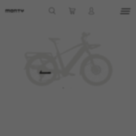
GÉRER LES COOKIES
REFUSER TOUS LES COOKIES
ACCEPTER TOUS LES COOKIES
Cookies strictement nécessaires
Nous utilisons des cookies obligatoires pour
assurer l’exploitation essentielle du web et pour
garantir le bon fonctionnement de certaines
fonctionnalités,comme la connexion au site ou
l’ajout d’un produit à votre panier. Ce suivi est
activé en permanence
Cookies utilisées :
VSF516, COOKIELEGAL_MONTY_V2,