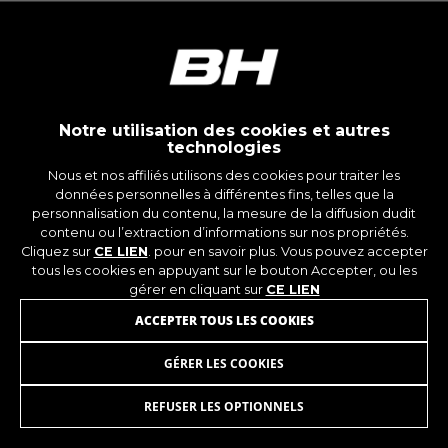
montybikes_langcountry, YSC, CONSENT, PREF,
VISITOR_INFO1_LIVE, GPS, yt-remote-device-id,
yt.innertube::requests, yt.innertube::nextId, yt-
remote-connected-devices, yt-remote-session-
app, yt-remote-cast-installed, yt-remote-
session-name, yt-remote-fast-check-period,
cf_preload, cfuser, cf_lastActivity, _cfuser,
cf_session, cfStats, cfUserDate, cfFirstMonthVisit,
Notre utilisation des cookies et autres
cfuid, cfUserSession, cf_preload, cf_session
technologies
Nous et nos affiliés utilisons des cookies pour traiter les
données personnelles à différentes fins, telles que la
Cookies de performance
personnalisation du contenu, la mesure de la diffusion dudit
Nous réalisons un suivi fonctionnel pour
contenu ou l’extraction d’informations sur nos propriétés.
analyser la façon dont notre site web est utilisé.
Cliquez sur
CE LIEN
. pour en savoir plus. Vous pouvez accepter
Ces données nous aident à découvrir des
tous les cookies en appuyant sur le bouton Accepter, ou les
erreurs et à mettre au point de nouvelles
gérer en cliquant sur
CE LIEN
fonctionnalités. Cela nous permet également de
ACCEPTER TOUS LES COOKIES
tester l’efficacité de notre site web. En outre, ces
cookies fournissent des informations pour
GÉRER LES COOKIES
l’analyse publicitaire et le marketing d’affiliation.
PANIER AVANT
72,25
€
Cookies utilisées :
REFUSER LES OPTIONNELS
_ga, _gat, _gid
AJOUTER AU PANIER
Les cookies indiqués sont la propriété de Google,