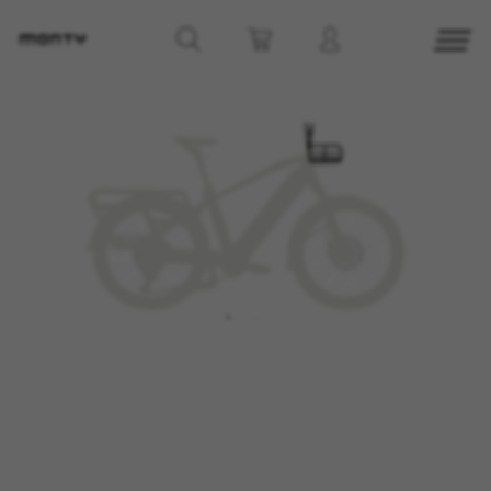
GÉRER LES COOKIES
REFUSER TOUS LES COOKIES
ACCEPTER TOUS LES COOKIES
Cookies strictement nécessaires
Nous utilisons des cookies obligatoires pour
assurer l’exploitation essentielle du web et pour
garantir le bon fonctionnement de certaines
fonctionnalités,comme la connexion au site ou
l’ajout d’un produit à votre panier. Ce suivi est
activé en permanence
Cookies utilisées :
VSF516, COOKIELEGAL_MONTY_V2,