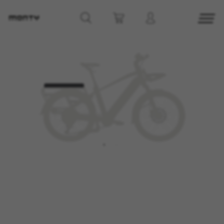
GERENCIAR COOKIES
REJEITAR TODOS OS COOKIES
ACEITAR TODOS OS COOKIES
Cookies estritamente necessários
Utilizamos os cookies necessários para permitir
operações essenciais do site e garantir que
determinadas funcionalidades funcionem
corretamente, tais como a opção de iniciar
sessão ou adicionar um produto ao seu
carrinho de compras.
Cookies usadas:
VSF516, COOKIELEGAL_MONTY_V2,