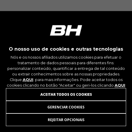
montybikes_langcountry, YSC, CONSENT, PREF,
VISITOR_INFO1_LIVE, GPS, yt-remote-device-id,
yt.innertube::requests, yt.innertube::nextId, yt-
remote-connected-devices, yt-remote-session-
app, yt-remote-cast-installed, yt-remote-
session-name, yt-remote-fast-check-period,
cf_preload, cfuser, cf_lastActivity, _cfuser,
cf_session, cfStats, cfUserDate, cfFirstMonthVisit,
cfuid, cfUserSession, cf_preload, cf_session
O nosso uso de cookies e outras tecnologias
Nós e os nossos afiliados utilizamos cookies para efetuar o
Cookies de desempenho
tratamento de dados pessoais para diferentes fins:
Utilizamos um rastreamento funcional para
personalizar conteúdo, quantificar a entrega de tal conteúdo
analisar a forma como o nosso site é utilizado.
ou extrair conhecimentos sobre as nossas propriedades.
Estes dados ajudam-nos a identificar erros e a
Clique
AQUI
. para mais informações. Pode aceitar todos os
desenvolver novos designs. Também nos
cookies clicando no botão "Aceitar" ou geri-los clicando
AQUI
permite testar a eficácia do nosso site. Além
ACEITAR TODOS OS COOKIES
disso, estes cookies fornecem informações para
análise de publicidade e marketing de afiliados.
GERENCIAR COOKIES
ASIENTO MIK V4/V6/V8
69,95
€
Cookies usadas:
_ga, _gat, _gid
REJEITAR OPCIONAIS
ADICIONAR AO CARRINHO
Os cookies indicados são propriedade da
Google, Inc. Poderá obter mais informações