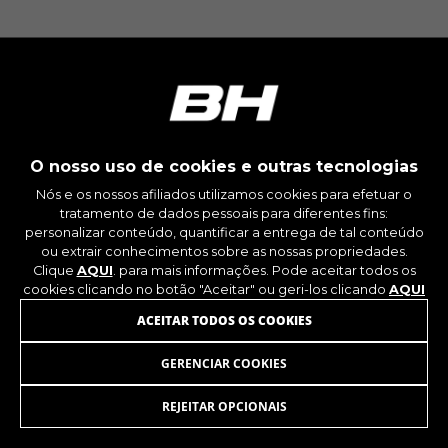
montybikes_langcountry, YSC, CONSENT, PREF,
VISITOR_INFO1_LIVE, GPS, yt-remote-device-id,
yt.innertube::requests, yt.innertube::nextId, yt-
remote-connected-devices, yt-remote-session-
app, yt-remote-cast-installed, yt-remote-
session-name, yt-remote-fast-check-period,
cf_preload, cfuser, cf_lastActivity, _cfuser,
cf_session, cfStats, cfUserDate, cfFirstMonthVisit,
cfuid, cfUserSession, cf_preload, cf_session
O nosso uso de cookies e outras tecnologias
Nós e os nossos afiliados utilizamos cookies para efetuar o
Cookies de desempenho
tratamento de dados pessoais para diferentes fins:
Utilizamos um rastreamento funcional para
personalizar conteúdo, quantificar a entrega de tal conteúdo
analisar a forma como o nosso site é utilizado.
ou extrair conhecimentos sobre as nossas propriedades.
Estes dados ajudam-nos a identificar erros e a
Clique
AQUI
. para mais informações. Pode aceitar todos os
desenvolver novos designs. Também nos
cookies clicando no botão "Aceitar" ou geri-los clicando
AQUI
permite testar a eficácia do nosso site. Além
ACEITAR TODOS OS COOKIES
disso, estes cookies fornecem informações para
análise de publicidade e marketing de afiliados.
GERENCIAR COOKIES
CESTA DELANTERA
72,25
€
Cookies usadas:
_ga, _gat, _gid
REJEITAR OPCIONAIS
ADICIONAR AO CARRINHO
Os cookies indicados são propriedade da
Google, Inc. Poderá obter mais informações