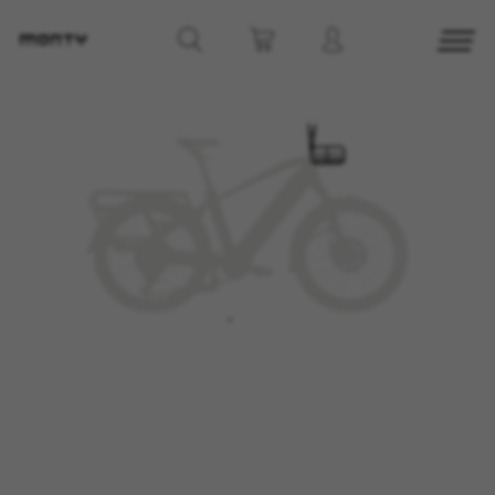
GERENCIAR COOKIES
REJEITAR TODOS OS COOKIES
ACEITAR TODOS OS COOKIES
Cookies estritamente necessários
Utilizamos os cookies necessários para permitir
operações essenciais do site e garantir que
determinadas funcionalidades funcionem
corretamente, tais como a opção de iniciar
sessão ou adicionar um produto ao seu
carrinho de compras.
Cookies usadas:
VSF516, COOKIELEGAL_MONTY_V2,