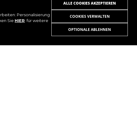
ALLE COOKIES AKZEPTIEREN
beiten: Personalisierung
COOKIES VERWALTEN
cken Sie
HIER
. für weitere
OPTIONALE ABLEHNEN
UTUBE
EN UND ANTWORTEN
KONTAKT