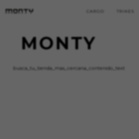
CARGO
TRIKES
MONTY
busca_tu_tienda_mas_cercana_contenido_text
COOKIES VERWALTEN
Unbedingt notwendige Co
Wir verwenden die erforderli
sicherzustellen, dass bestimm
in Ihren Warenkorb.
Verwendete Cookies: