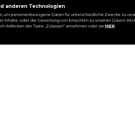
nd anderen Technologien
s, um personenbezogene Daten für unterschiedliche Zwecke zu verar
r Inhalte, oder die Gewinnung von Einsichten zu unseren Gütern. Kli
rch Anklicken der Taste „Zulassen“ annehmen oder sie
HIER
AGRAM
FACEBOOK
LINKEDIN
YO
UND DOWNLOADS
GARANTIEREGISTRIERUNG
FRAG