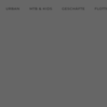
URBAN
MTB & KIDS
GESCHÄFTE
FLOTT
ALLE COOKIES ABLEHNEN
okies
chen Cookies, um grundsätzliche Vorgänge auf der Webseite mögl
te Funktionen korrekt ausgeführt werden, wie die Login-Option od