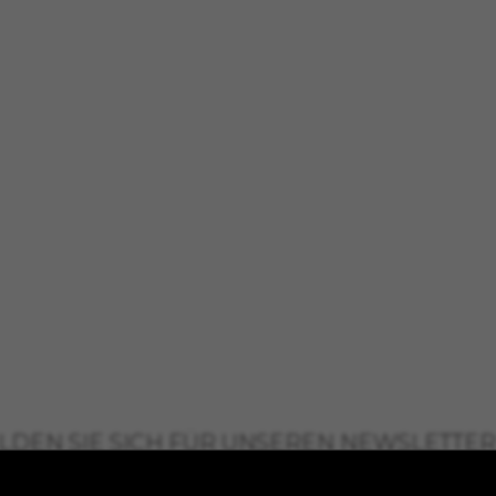
hören Facebook. Sie können weitere Informationen zu den Facebook Coo
licies/cookies/
hören Google, Inc. Sie können weitere Informationen zu den Google Cook
itularidad de Emarsys. Puedes obtener más información sobre las cookies
nd Eigentum von Emarsys. Weitere Informationen zu den Emarsys-Cookies 
-policy/
t einsehen, indem Sie den Abschnitt „Cookie-Richtlinie“ besuchen.
LDEN SIE SICH FÜR UNSEREN NEWSLETTER