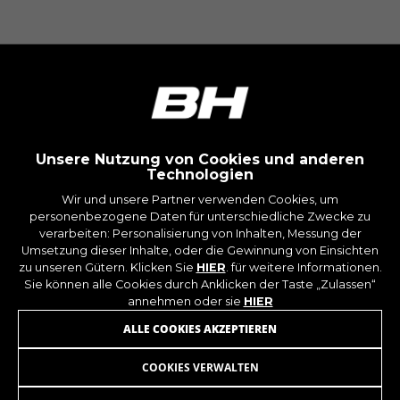
https://www.facebook.com/policies/cookies/
IDE, NID, ANID, DV, 1P_JAR
Die angegebenen Cookies gehören Google, Inc.
Sie können weitere Informationen zu den Google
Cookies unter
#descriptionUrl#
Las cookies indicadas son titularidad de
Emarsys. Puedes obtener más información
Unsere Nutzung von Cookies und anderen
sobre las cookies de Emarsys en
Technologien
#descriptionUrl3#
Wir und unsere Partner verwenden Cookies, um
Die angegebenen Cookies sind Eigentum von
personenbezogene Daten für unterschiedliche Zwecke zu
Emarsys. Weitere Informationen zu den
verarbeiten: Personalisierung von Inhalten, Messung der
Emarsys-Cookies finden Sie unter
MELDEN SIE SICH FÜR UNSEREN
Umsetzung dieser Inhalte, oder die Gewinnung von Einsichten
https://emarsys.com/privacy-policy/
zu unseren Gütern. Klicken Sie
HIER
. für weitere Informationen.
NEWSLETTER AN
Sie können alle Cookies durch Anklicken der Taste „Zulassen“
annehmen oder sie
HIER
GUARDAR CONFIGURACIÓN
ALLE COOKIES AKZEPTIEREN
COOKIES VERWALTEN
Sie können diese Informationen erneut einsehen, indem
Sie den Abschnitt „Cookie-Richtlinie“ besuchen.