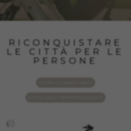
RICONQUISTARE
LE CITTÀ PER LE
PERSONE
SCOPRI LA GAMMA CARGO
FLOTTE CARGO PER PROFESSIONISTI
GESTISCI I COOKIE
RIFIUTA TUTTI I COOKIE