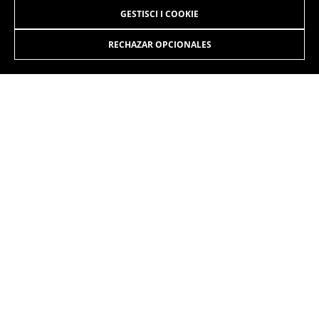
GESTISCI I COOKIE
RECHAZAR OPCIONALES
ISCRIVITI ALLA NOSTRA NEWSLETTER
INSTAGRAM
FACEBOOK
LINKEDIN
YOUTUBE
IT
/IT