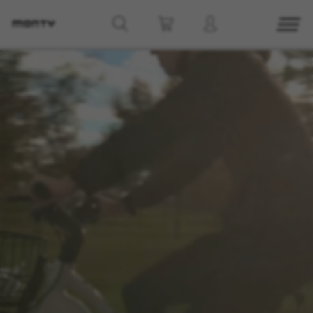
g8_greipel_lynxrace_header_title
Back to top
Trova nelle vicinanze
Vedere i modelli