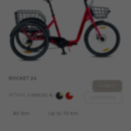
di Emarsys su
https://emarsys.com/privacy-
policy/
GUARDAR CONFIGURACIÓN
Puoi consultare nuovamente queste informazioni
visitando la sezione “Politica sui cookie”.
ROCKET 24
+ INFO
MTR45
3.999,90 €
COMPARA
80 Nm
Up to 70 Km