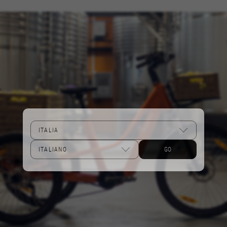
Cookie prestazionali
Usiamo il tracciamento funzionale per
analizzare come viene utilizzato il nostro sito
web. Questi dati ci permettono di scoprire
errori e sviluppare nuovi design. Ci permettono
anche di testare l'efficacia del nostro sito web.
Inoltre, questi cookie forniscono informazioni
sull'analisi pubblicitaria e sull'affiliate
marketing.
Cookie utilizzati:
_ga, _gat, _gid
I cookie indicati sono di proprietà di Google, Inc.
Per ottenere ulteriori informazioni sui cookie di
Google visita l'indirizzo
GO
https://policies.google.com/privacy/google-
partners?hl=en-US
Cookie di targeting/pubblicità
Noi (oltre alle piattaforme di social media come
Google, Facebook e Instagram) usiamo il