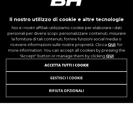
GUARDAR CONFIGURACIÓN
Puoi consultare nuovamente queste informazioni
Il nostro utilizzo di cookie e altre tecnologie
visitando la sezione “Politica sui cookie”.
Noi e i nostri affiliati utilizziamo cookie per elaborare i dati
personali per diversi scopi: personalizzare contenuti, misurare
ISCRIVITI ALLA NOSTRA NEWSLETTER
la fornitura di tali contenuti, fornire funzioni social media o
ricevere informazioni sulle nostre proprietà. Clicca
QUI
. for
more information. You can accept all cookies by pressing the
"Accept" button or manage them by clicking
QUI
ACCETTA TUTTI I COOKIE
GESTISCI I COOKIE
INSTAGRAM
FACEBOOK
RIFIUTA OPZIONALI
LINKEDIN
YOUTUBE