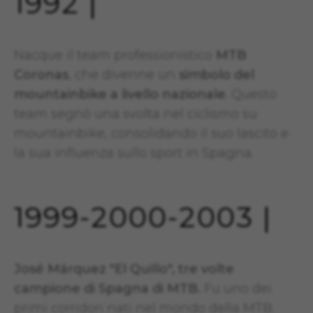
1992 |
Nacque il team professionistico
MTB
Coronas
, che divenne un
simbolo del
mountainbike a livello nazionale
. Questo
team segnò una svolta nel ciclismo su
mountainbike, consolidando il suo lascito e
la sua influenza sullo sport in Spagna.
1999-2000-2003 |
José Márquez "El Quillo", tre volte
campione di Spagna di MTB.
Fu uno dei
primi corridori nati nel mondo della MTB.