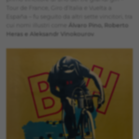
Tour de France, Giro d’Italia e Vuelta a
España – fu seguito da altri sette vincitori, tra
cui nomi illustri come
Álvaro Pino, Roberto
Heras e Aleksandr Vinokourov
.