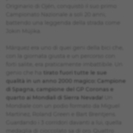
Originario di Ojén, conquistò il suo primo
Campionato Nazionale a soli 20 anni,
battendo una leggenda della strada come
Jokin Mújika.
Márquez era uno di quei geni della bici che,
con la giornata giusta e un percorso con
forti salite, era praticamente imbattibile. Un
genio che ha
tirato fuori tutte le sue
qualità in un anno 2000 magico: Campione
di Spagna, campione del GP Coronas e
quarto ai Mondiali di Sierra Nevada!
Un
Mondiale con un podio formato da Miguel
Martínez, Roland Green e Bart Brentjens.
Guardando i 3 corridori davanti a lui, quella
medaglia di cioccolato sa di oro. Quattro