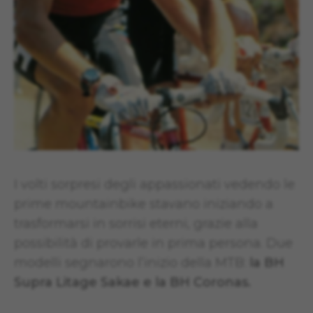
I volti sorpresi degli appassionati vedendo le
prime mountainbike stavano iniziando a
trasformarsi in sorrisi eterni, grazie alla
possibilità di provarle in prima persona. Due
modelli segnarono l’inizio della MTB:
la BH
Supra Litage Sakae e la BH Coronas.