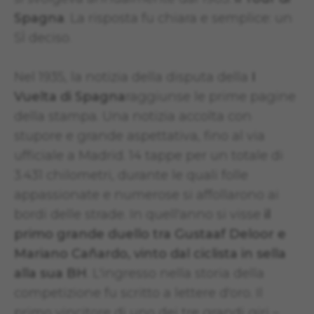
Spagna
. La risposta fu chiara e semplice: un
SÌ deciso.
Nel 1935, la notizia della disputa della
I
Vuelta di Spagna
raggiunse le prime pagine
della stampa. Una notizia accolta con
stupore e grande aspettativa, fino al via
ufficiale a Madrid. 14 tappe per un totale di
3.431 chilometri, durante le quali folle
appassionate e numerose si affollarono ai
bordi delle strade. In quell'anno si visse
il
primo grande duello tra Gustaaf Deloor e
Mariano Cañardo, vinto dal ciclista in sella
alla sua BH
. L'ingresso nella storia della
competizione fu scritto a lettere d'oro. Il
primo vincitore di uno dei tre grandi giri –