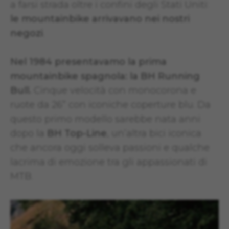
a farsi strada oltre i confini degli Stati Uniti:
le mountainbike arrivavano nei nostri
negozi
.
Nel 1984 presentavamo la prima
mountainbike spagnola: la BH Running
Bull.
Cinque velocità con monocorona e
ruote da 26” con iconiche coperture blu. Da
questo primo modello sarebbe nata anni
dopo la
BH Top-Line
, un’altra bici iconica
che ancora oggi solleva passioni e qualche
lacrima di emozione tra gli appassionati di
MTB.