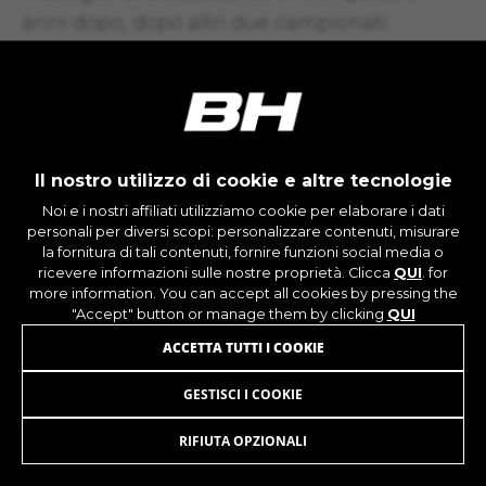
anni dopo, dopo altri due campionati
nazionali vinti, Márquez appendeva la bici al
chiodo a soli 27 anni. È la storia di un genio.
Un genio senza il quale l’attuale MTB non
esisterebbe.
Il nostro utilizzo di cookie e altre tecnologie
Noi e i nostri affiliati utilizziamo cookie per elaborare i dati
personali per diversi scopi: personalizzare contenuti, misurare
la fornitura di tali contenuti, fornire funzioni social media o
ricevere informazioni sulle nostre proprietà. Clicca
QUI
. for
more information. You can accept all cookies by pressing the
"Accept" button or manage them by clicking
QUI
ACCETTA TUTTI I COOKIE
GESTISCI I COOKIE
RIFIUTA OPZIONALI