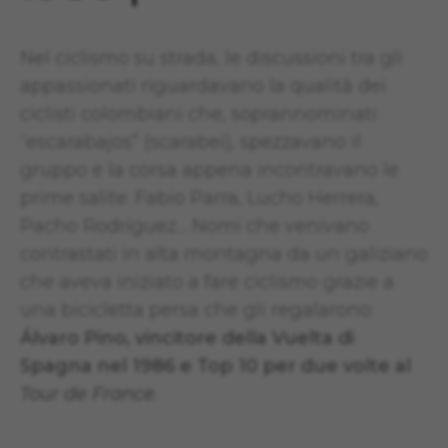
Nel ciclismo su strada, le discussioni tra gli
appassionati riguardavano la qualità dei
ciclisti colombiani che, soprannominati
“escarabajos” (scarabei), spezzavano il
gruppo e la corsa appena incontravano le
prime salite. Fabio Parra, Lucho Herrera,
Pacho Rodríguez… Nomi che venivano
contrastati in alta montagna da un galiziano
che aveva iniziato a fare ciclismo grazie a
una bicicletta persa che gli regalarono:
Álvaro Pino, vincitore della Vuelta di
Spagna nel 1986 e Top 10 per due volte al
Tour de France
.