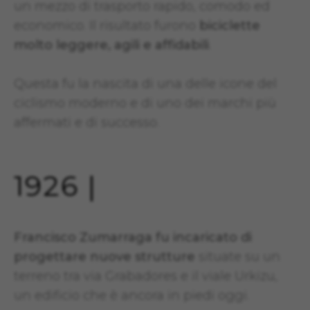
un mezzo di trasporto rapido, comodo ed
economico. Il risultato furono
biciclette
molto leggere, agili e affidabili
.
Questa fu la nascita di una delle icone del
ciclismo moderno e di uno dei marchi più
affermati e di successo.
1926 |
Francisco Zumarraga fu incaricato di
progettare nuove strutture
situate su un
terreno tra via Grabadores e il viale Urkizu,
un edificio che è ancora in piedi oggi.