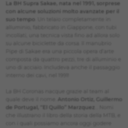
La BH Supra Sakae, nata nel 1991, sorprese
con alcune soluzioni molto avanzate per il
suo tempo
. Un telaio completamente in
alluminio, fabbricato in Giappone, con tubi
incollati, una tecnica vista fino ad allora solo
su alcune biciclette da corsa. Il manubrio
Pipe di Sakae era una piccola opera d’arte
composta da quattro pezzi, tre di alluminio e
uno di acciaio. Includeva anche il passaggio
interno dei cavi, nel 1991!
La BH Coronas nacque grazie al team al
quale deve il nome.
Antonio Ortiz, Guillermo
de Portugal, “El Quillo” Marzquez
… Nomi
che illustrano il libro della storia della MTB, e
con i quali possiamo ancora oggi godere