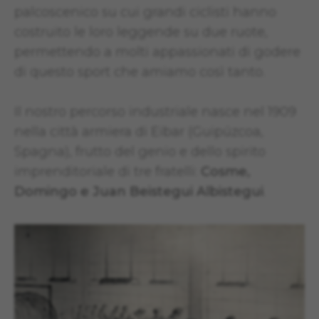
palcoscenico su cui grandi ciclisti hanno
costruito le loro leggende su due ruote,
permettendo a molti appassionati di godere
di questo sport che amiamo così tanto.
Il nostro percorso industriale nasce nel 1909
nella città armiera di Eibar (Guipúzcoa,
Spagna), frutto del genio e dello spirito
imprenditoriale di tre fratelli:
Cosme,
Domingo e Juan Beistegui Albistegui
.