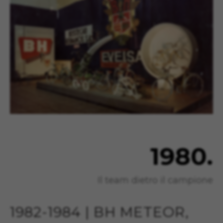
Per ottenere ulteriori informazioni sui cookie di
Google visita l'indirizzo
#descriptionUrl#
Las cookies indicadas son titularidad de
Emarsys. Puedes obtener más información
sobre las cookies de Emarsys en
#descriptionUrl3#
I cookie indicati sono di proprietà di Emarsys.
Puoi ottenere maggiori informazioni sui cookie
di Emarsys su
https://emarsys.com/privacy-
policy/
GUARDAR CONFIGURACIÓN
1980.
Puoi consultare nuovamente queste informazioni
visitando la sezione “Politica sui cookie”.
Il team dietro il campione
1982-1984 | BH METEOR,