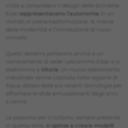
iniziò a consolidarsi il design delle biciclette.
Esse
rappresentavano l’autonomia
in un
mondo in piena trasformazione, la ricerca
della modernità e l’introduzione di nuovi
concetti.
Questi decenni portarono anche a un
cambiamento di sede. Lasciammo Eibar e ci
stabilimmo a
Vitoria
. Un nuovo stabilimento
industriale venne costruito nella regione di
Álava, dotato delle più recenti tecnologie per
affrontare le sfide entusiasmanti degli anni
a venire.
La passione per il ciclismo, sempre presente
in questa terra,
ci spinse a creare modelli