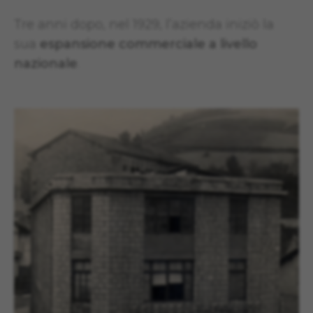
Tre anni dopo, nel 1929, l’azienda iniziò la
sua
espansione commerciale a livello
nazionale
.