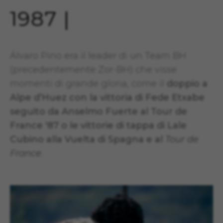
1987 |
Álvaro Pino era il leader di un Team BH
(precedentemente Zor-BH) che visse
momenti di grande gloria, come il
doppio a
Alpe d’Huez con la vittoria di Fede Etxabe
seguito da Anselmo Fuerte al Tour de
France '87 o le vittorie di tappa di Lale
Cubino alla Vuelta di Spagna e al
Tour de
France
.