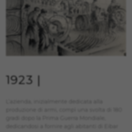
1923 |
L’azienda, inizialmente dedicata alla
produzione di armi, compì una svolta di 180
gradi dopo la Prima Guerra Mondiale,
dedicandosi a fornire agli abitanti di Eibar