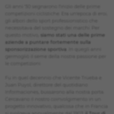
Gli anni '30 segnarono l'inizio delle prime
competizioni ciclistiche. Era un'epoca di eroi,
gli albori dello sport professionistico che
necessitava del sostegno dei marchi. Per
questo motivo,
siamo stati una delle prime
aziende a puntare fortemente sulla
sponsorizzazione sportiva
. In quegli anni
germogliò il seme della nostra passione per
le competizioni.
Fu in quel decennio che Vicente Trueba e
Juan Puyol, direttore del quotidiano
Informaciones, bussarono alla nostra porta.
Cercavano il nostro coinvolgimento in un
progetto innovativo, qualcosa che in Francia
si svolgeva annualmente dal 1903:
il Tour di