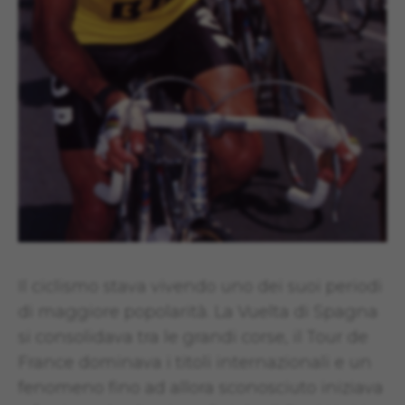
Il ciclismo stava vivendo uno dei suoi periodi
di maggiore popolarità. La Vuelta di Spagna
si consolidava tra le grandi corse, il Tour de
France dominava i titoli internazionali e un
fenomeno fino ad allora sconosciuto iniziava