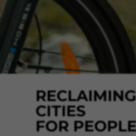
RECLAIMIN
CITIES
FOR PEOPL