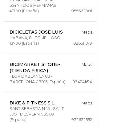
554,7 - DOS HERMANAS
41700 (España)
955662001
BICICLETAS JOSE LUIS
Maps
HABANA, 8 - TOMELLOSO
13700 (España)
926511579
BICIMARKET STORE-
Maps
(TIENDA FISICA)
FLORIDABLANCA 83 -
BARCELONA 08015 (España)
934241614
BIKE & FITNESS S.L.
Maps
SANT SEBASTIA Nº 5 - SANT
JUST DESVERN 08960
(España)
932632552