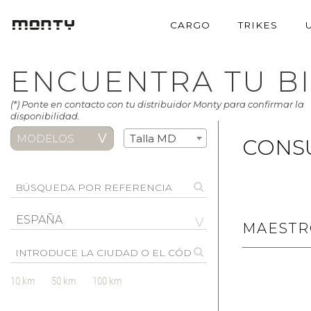
CARGO
TRIKES
ENCUENTRA TU BI
(*) Ponte en contacto con tu distribuidor Monty para confirmar la
disponibilidad.
MODELOS
Talla MD
CONSU
ESPAÑA
MAESTR
10 km
50 km
100 km