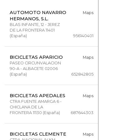
AUTOMOTO NAVARRO
Maps
HERMANOS, S.L.
BLAS INFANTE, 12 - JEREZ
DE LA FRONTERA 11401
(España)
956140401
BICICLETAS APARICIO
Maps
PASEO CIRCUNVALACION
90-A - ALBACETE 02006
(España)
652842805
BICICLETAS APEDALES
Maps
CTRA FUENTE AMARGA 6 -
CHICLANA DE LA
FRONTERA 11130 (España)
687644303
BICICLETAS CLEMENTE
Maps
CTRA. NACIONAL IV KM