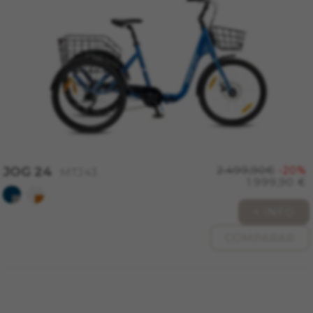
Cookies utilizadas:
VSF516, COOKIELEGAL_MONTY_V2,
montybikes_langcountry, YSC, CONSENT, PREF,
VISITOR_INFO1_LIVE, GPS, yt-remote-device-id,
yt.innertube::requests, yt.innertube::nextId, yt-
remote-connected-devices, yt-remote-session-
app, yt-remote-cast-installed, yt-remote-
session-name, yt-remote-fast-check-period,
cf_preload, cfuser, cf_lastActivity, _cfuser,
cf_session, cfStats, cfUserDate, cfFirstMonthVisit,
cfuid, cfUserSession, cf_preload, cf_session
JOG 24
2.499,90€
-20%
MTJ43
1.999,90 €
Cookies de rendimiento
Utilizamos el seguimiento funcional para
+ INFO
analizar la forma en que se utiliza nuestro sitio
web. Esta información nos ayuda a detectar
COMPARAR
errores y desarrollar nuevos diseños. También
nos permite poner a prueba la efectividad de
nuestro sitio web. Toda la información que
recogen estas cookies es agregada y, por lo
tanto, es anónima.