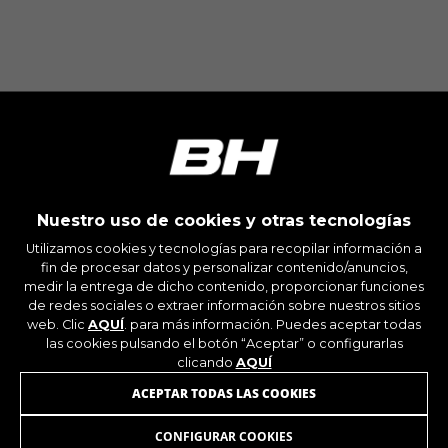
Cookies utilizadas:
_ga, _gat, _gid
Las cookies indicadas son titularidad de Google,
Inc. Puedes obtener más información sobre las
cookies de Google en
https://policies.google.com/privacy/google-
partners?hl=en-US
Cookies dirigidas/publicidad
Estas cookies pueden ser establecidas a través
Nuestro uso de cookies y otras tecnologías
de nuestro sitio por nuestros socios
publicitarios. Pueden ser utilizadas por esas
Utilizamos cookies y tecnologías para recopilar información a
empresas para crear un perfil de sus intereses
fin de procesar datos y personalizar contenido/anuncios,
y mostrarle anuncios relevantes en otros sitios.
medir la entrega de dicho contenido, proporcionar funciones
No almacenan directamente información
de redes sociales o extraer información sobre nuestros sitios
personal, sino que se basan en la identificación
web. Clic
AQUÍ
. para más información. Puedes aceptar todas
las cookies pulsando el botón “Aceptar” o configurarlas
única de su navegador y dispositivo de Internet.
clicando
AQUÍ
Cookies utilizadas:
ÚNETE A NUESTRA NEWSLETTER
ACEPTAR TODAS LAS COOKIES
_fbp, fr, datr
Las cookies indicadas son titularidad de
CONFIGURAR COOKIES
Facebook. Puedes obtener más información