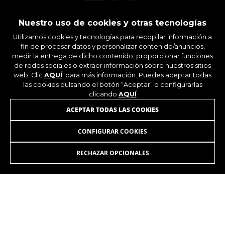
_ga, _gat, _gid
Las cookies indicadas son titularidad de Google,
Nuestro uso de cookies y otras tecnologías
Inc. Puedes obtener más información sobre las
Utilizamos cookies y tecnologías para recopilar información a
cookies de Google en
https://policies.google.com/privacy/google-
fin de procesar datos y personalizar contenido/anuncios,
partners?hl=en-US
medir la entrega de dicho contenido, proporcionar funciones
de redes sociales o extraer información sobre nuestros sitios
web. Clic
AQUÍ
. para más información. Puedes aceptar todas
Cookies dirigidas/publicidad
las cookies pulsando el botón “Aceptar” o configurarlas
clicando
AQUÍ
Estas cookies pueden ser establecidas a través
de nuestro sitio por nuestros socios
ÚNETE A NUESTRA NEWSLETTER
ACEPTAR TODAS LAS COOKIES
publicitarios. Pueden ser utilizadas por esas
empresas para crear un perfil de sus intereses
CONFIGURAR COOKIES
y mostrarle anuncios relevantes en otros sitios.
No almacenan directamente información
RECHAZAR OPCIONALES
personal, sino que se basan en la identificación
única de su navegador y dispositivo de Internet.
Cookies utilizadas:
INSTAGRAM
FACEBOOK
_fbp, fr, datr
LINKEDIN
YOUTUBE
Las cookies indicadas son titularidad de
Facebook. Puedes obtener más información
sobre las cookies de Facebook en