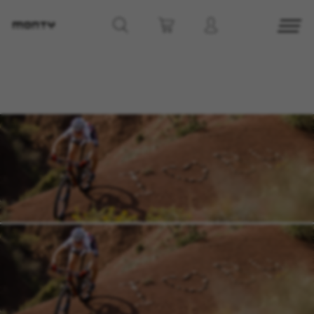
CONFIGURACIÓN DE COOKIES
RECHAZAR TODAS LAS COOKIES
ACEPTAR TODAS LAS COOKIES
Cookies necesarias
Estas cookies son necesarias para que el sitio
web funcione y no se pueden desactivar en
nuestros sistemas. Puede configurar su
navegador para bloquear o alertar sobre estas
cookies, pero alguna áreas del sitio no
funcionarán. Estas cookies no almacenan
ninguna información de identificación personal.