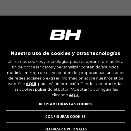
Las cookies indicadas son titularidad de
Facebook. Puedes obtener más información
sobre las cookies de Facebook en
https://www.facebook.com/policies/cookies/
IDE, NID, ANID, DV, 1P_JAR
Las cookies indicadas son titularidad de Google,
Inc. Puedes obtener más información sobre las
cookies de Google en
https://policies.google.com/technologies/types
Nuestro uso de cookies y otras tecnologías
Utilizamos cookies y tecnologías para recopilar información a
Las cookies indicadas son titularidad de
fin de procesar datos y personalizar contenido/anuncios,
Emarsys. Puedes obtener más información
sobre las cookies de Emarsys en
medir la entrega de dicho contenido, proporcionar funciones
ÚNETE A NUESTRA NEWSLETTER
#descriptionUrl3#
de redes sociales o extraer información sobre nuestros sitios
web. Clic
AQUÍ
. para más información. Puedes aceptar todas
Las cookies indicadas son titularidad de
Emarsys. Puedes obtener más información
las cookies pulsando el botón “Aceptar” o configurarlas
sobre las cookies de Emarsys en
clicando
AQUÍ
https://emarsys.com/privacy-policy/
ACEPTAR TODAS LAS COOKIES
CONFIGURAR COOKIES
INSTAGRAM
FACEBOOK
GUARDAR CONFIGURACIÓN
RECHAZAR OPCIONALES