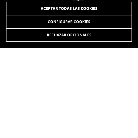
ÚNETE A NUESTRA NEWSLETTER
ACEPTAR TODAS LAS COOKIES
CONFIGURAR COOKIES
RECHAZAR OPCIONALES
INSTAGRAM
FACEBOOK
LINKEDIN
YOUTUBE
ES
/ES
Copyright © 2026 Monty - All Rights Reserved