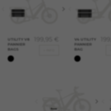
GESTISCI I COOKIE
199,95 €
199
UTILITY V8
V4 UTILITY
PANNIER
PANNIER
Cookie strettamente nece
BAGS
BAG
+ INFO
Usiamo i cookie necessari per 
correttamente, come l'opzione
Cookie utilizzati:
VSF516, COOKIELEGAL_MONTY
yt.innertube::requests, yt.i
session-name, yt-remote-fast-
cfuid, cfUserSession, cf_prel
Cookie prestazionali
Usiamo il tracciamento funzion
errori e sviluppare nuovi desig