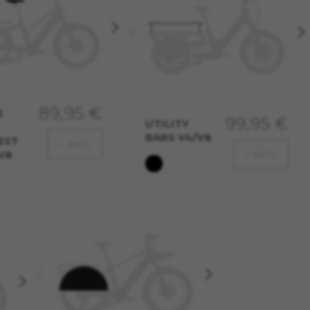
ACCETTA TUTTI I COOKIE
89,95 €
E
99,95 €
UTILITY
BARS V4/V8
EST
cune funzioni operino
+ INFO
V8
+ INFO
ento è sempre attivo.
, GPS, yt-remote-device-id,
remote-cast-installed, yt-remote-
ts, cfUserDate, cfFirstMonthVisit,
dati ci permettono di scoprire
oltre, questi cookie forniscono