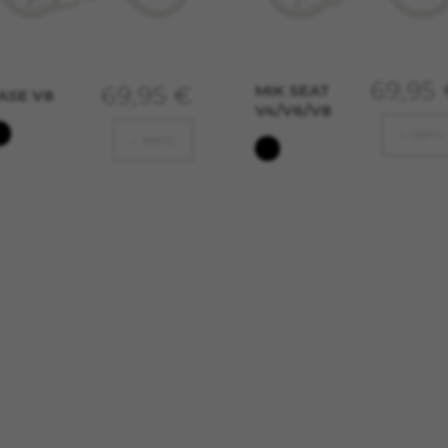
citaria e sull'affiliate marketing.
rietà di Google, Inc. Per ottenere ulteriori informazioni sui cookie di Google v
69,95
MIK SEAT
69,95 €
ASE V8
/privacy/google-partners?hl=en-US
V4/V6/V8
+ INFO
+ INFO
cità
 social media come Google, Facebook e Instagram) usiamo il marketing
ienza completa di BH Bikes. Se non accetti questo tracking, visuali
 piattaforme.
rietà di Facebook. Per ottenere ulteriori informazioni sui cookie di Facebook
licies/cookies/
rietà di Google, Inc. Per ottenere ulteriori informazioni sui cookie di Google 
itularidad de Emarsys. Puedes obtener más información sobre las cookies
oprietà di Emarsys. Puoi ottenere maggiori informazioni sui cookie di Emar