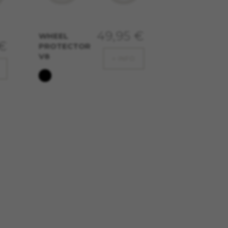
49,95 €
WHEEL
isita l'indirizzo
 €
PROTECTOR
V8
+ INFO
 tracking per fornirti offerte
zzerai comunque le pubblicità di
 visita l'indirizzo
visita l'indirizzo
#descriptionUrl#
 de Emarsys en
#descriptionUrl3#
sys su
https://emarsys.com/privacy-