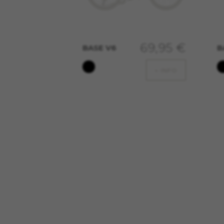
informazioni sull'analisi pubbli
Cookie utilizzati:
_ga, _gat, _gid
I cookie indicati sono di prop
69,95 €
BASE V6
B
https://policies.google.com
+ INFO
Cookie di targeting/pubbli
Noi (oltre alle piattaforme di
personalizzate e darti l'esper
BH Bikes casualmente su altre
Cookie utilizzati:
_fbp, fr, datr
I cookie indicati sono di prop
https://www.facebook.com/po
IDE, NID, ANID, DV, 1P_JAR
I cookie indicati sono di prop
Las cookies indicadas son t
I cookie indicati sono di pr