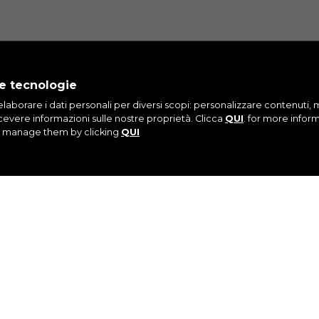
tre tecnologie
r elaborare i dati personali per diversi scopi: personalizzare contenuti, mi
ISCRIVITI ALLA NOSTRA NEWSLETTER
icevere informazioni sulle nostre proprietà. Clicca
QUI
. for more infor
or manage them by clicking
QUI
AGRAM
FACEBOOK
LINKEDIN
YO