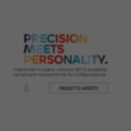
Cookie utilizzati:
VSF516, COOKIELEGAL_MONTY_V2,
montybikes_langcountry, YSC, CONSENT, PREF,
VISITOR_INFO1_LIVE, GPS, yt-remote-device-id,
yt.innertube::requests, yt.innertube::nextId, yt-
remote-connected-devices, yt-remote-session-
app, yt-remote-cast-installed, yt-remote-
session-name, yt-remote-fast-check-period,
cf_preload, cfuser, cf_lastActivity, _cfuser,
cf_session, cfStats, cfUserDate, cfFirstMonthVisit,
cfuid, cfUserSession, cf_preload, cf_session
Inserendo il codice univoco BH è possibile
Cookie prestazionali
ripristinare nuovamente la configurazione
Usiamo il tracciamento funzionale per
analizzare come viene utilizzato il nostro sito
PROGETTO APERTO
web. Questi dati ci permettono di scoprire
errori e sviluppare nuovi design. Ci permettono
anche di testare l'efficacia del nostro sito web.
Inoltre, questi cookie forniscono informazioni
sull'analisi pubblicitaria e sull'affiliate
marketing.
Cookie utilizzati: