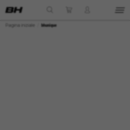
Pagina iniziale
bhunique
GESTISCI I COOKIE
RIFIUTA TUTTI I COOKIE
ACCETTA TUTTI I COOKIE
Cookie strettamente necessari
Usiamo i cookie necessari per fornire le funzioni
essenziali del sito web e per assicurarci che
alcune funzioni operino correttamente, come
l'opzione di accedere o aggiungere un prodotto
al carrello. Questo tracciamento è sempre
attivo.