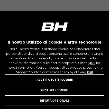
_ga, _gat, _gid
I cookie indicati sono di proprietà di Google, Inc.
Per ottenere ulteriori informazioni sui cookie di
Google visita l'indirizzo
https://policies.google.com/privacy/google-
partners?hl=en-US
Cookie di targeting/pubblicità
Il nostro utilizzo di cookie e altre tecnologie
Noi (oltre alle piattaforme di social media come
Google, Facebook e Instagram) usiamo il
Noi e i nostri affiliati utilizziamo cookie per elaborare i dati
marketing tracking per fornirti offerte
personali per diversi scopi: personalizzare contenuti, misurare
personalizzate e darti l'esperienza completa di
la fornitura di tali contenuti, fornire funzioni social media o
ricevere informazioni sulle nostre proprietà. Clicca
QUI
. for
BH Bikes. Se non accetti questo tracking,
more information. You can accept all cookies by pressing the
visualizzerai comunque le pubblicità di BH
"Accept" button or manage them by clicking
QUI
Bikes casualmente su altre piattaforme.
ACCETTA TUTTI I COOKIE
Cookie utilizzati:
_fbp, fr, datr
GESTISCI I COOKIE
I cookie indicati sono di proprietà di Facebook.
Per ottenere ulteriori informazioni sui cookie di
Facebook visita l'indirizzo
RIFIUTA OPZIONALI
ISCRIVITI ALLA NOSTRA NEWSLETTER
https://www.facebook.com/policies/cookies/