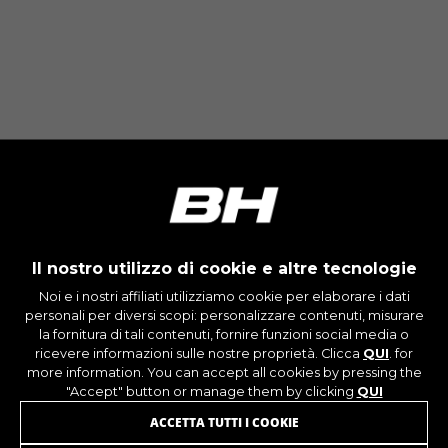
_ga, _gat, _gid
I cookie indicati sono di proprietà di Google, Inc.
Per ottenere ulteriori informazioni sui cookie di
Google visita l'indirizzo
https://policies.google.com/privacy/google-
partners?hl=en-US
Cookie di targeting/pubblicità
Noi (oltre alle piattaforme di social media come
Google, Facebook e Instagram) usiamo il
marketing tracking per fornirti offerte
personalizzate e darti l'esperienza completa di
BH Bikes. Se non accetti questo tracking,
Il nostro utilizzo di cookie e altre tecnologie
visualizzerai comunque le pubblicità di BH
Noi e i nostri affiliati utilizziamo cookie per elaborare i dati
Bikes casualmente su altre piattaforme.
personali per diversi scopi: personalizzare contenuti, misurare
la fornitura di tali contenuti, fornire funzioni social media o
Cookie utilizzati:
ricevere informazioni sulle nostre proprietà. Clicca
QUI
. for
_fbp, fr, datr
more information. You can accept all cookies by pressing the
I cookie indicati sono di proprietà di Facebook.
"Accept" button or manage them by clicking
QUI
Per ottenere ulteriori informazioni sui cookie di
Facebook visita l'indirizzo
ISCRIVITI ALLA NOSTRA NEWSLETTER
ACCETTA TUTTI I COOKIE
https://www.facebook.com/policies/cookies/