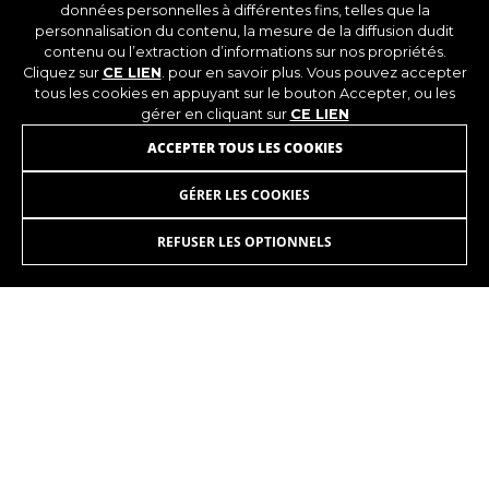
données personnelles à différentes fins, telles que la
personnalisation du contenu, la mesure de la diffusion dudit
INSCRIVEZ-VOUS À NOTRE
contenu ou l’extraction d’informations sur nos propriétés.
Cliquez sur
CE LIEN
. pour en savoir plus. Vous pouvez accepter
NEWSLETTER
tous les cookies en appuyant sur le bouton Accepter, ou les
gérer en cliquant sur
CE LIEN
ACCEPTER TOUS LES COOKIES
GÉRER LES COOKIES
REFUSER LES OPTIONNELS
INSTAGRAM
FACEBOOK
LINKEDIN
YOUTUBE
FR
/FR