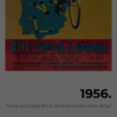
1956.
"Uma bicicleta BH é uma bicicleta bem feita"