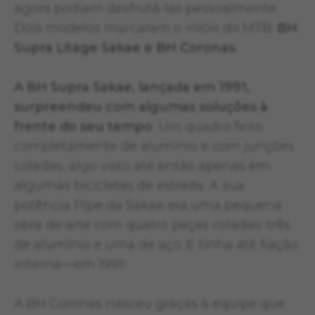
agora podiam desfrutá-las pessoalmente.
Dois modelos marcaram o início do MTB:
BH
Supra Litage Sakae e BH Coronas.
A BH Supra Sakae, lançada em 1991,
surpreendeu com algumas soluções à
frente do seu tempo
. Um quadro feito
completamente de alumínio e com junções
coladas, algo visto até então apenas em
algumas bicicletas de estrada. A sua
potência Pipe da Sakae era uma pequena
obra de arte com quatro peças coladas: três
de alumínio e uma de aço. E tinha até fiação
interna—em 1991!
A BH Coronas nasceu graças à equipe que