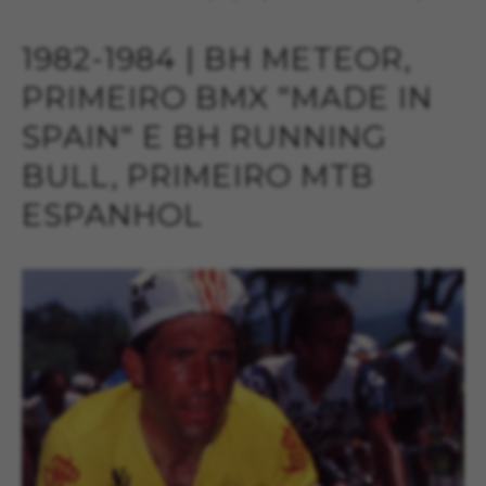
1982-1984 | BH METEOR,
PRIMEIRO BMX "MADE IN
SPAIN" E BH RUNNING
BULL, PRIMEIRO MTB
ESPANHOL