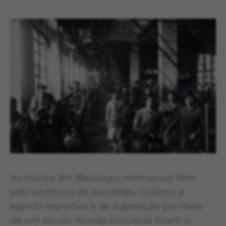
As iniciais BH (Beistegui Hermanos) têm
sido sinônimo de bicicletas, ciclismo e
espírito esportivo e de superação por mais
de um século. Nossas bicicletas foram o