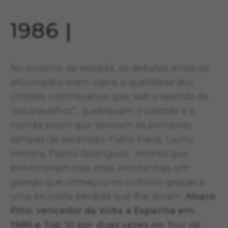
1986 |
No ciclismo de estrada, os debates entre os
aficionados eram sobre a qualidade dos
ciclistas colombianos que, sob o apelido de
“escaravelhos”, quebravam o pelotão e a
corrida assim que sentiam as primeiras
rampas de ascensão. Fabio Parra, Lucho
Herrera, Pacho Rodriguez... Nomes que
enfrentavam nas altas montanhas um
galego que começou no ciclismo graças a
uma bicicleta perdida que lhe deram:
Alvaro
Pino, vencedor da Volta a Espanha em
1986 e Top 10 por duas vezes no
Tour de