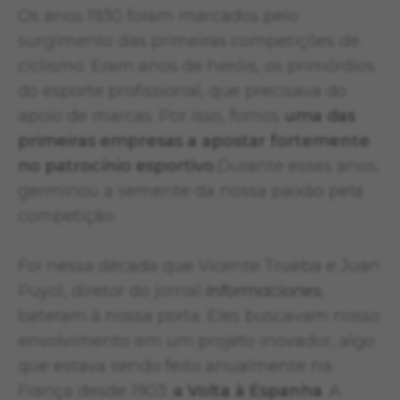
Os anos 1930 foram marcados pelo
surgimento das primeiras competições de
ciclismo. Eram anos de heróis, os primórdios
do esporte profissional, que precisava do
apoio de marcas. Por isso, fomos
uma das
primeiras empresas a apostar fortemente
no patrocínio esportivo
.Durante esses anos,
germinou a semente da nossa paixão pela
competição.
Foi nessa década que Vicente Trueba e Juan
Puyol, diretor do jornal
Informaciones
,
bateram à nossa porta. Eles buscavam nosso
envolvimento em um projeto inovador, algo
que estava sendo feito anualmente na
França desde 1903:
a Volta à Espanha
. A