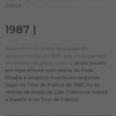
France
.
1987 |
Alvaro Pino foi o líder da equipe BH
(anteriormente Zor-BH), que viveu grandes
momentos de glória, como o
duplo triunfo
em Alpe d’Huez com vitória de Fede
Etxabe e Anselmo Fuerte em segundo
lugar no Tour de France de 1987, ou as
vitórias de etapa de Lale Cubino na Vuelta
a España e no Tour de France
.