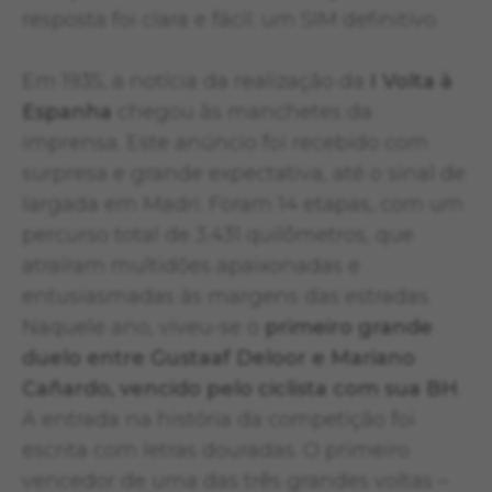
resposta foi clara e fácil: um SIM definitivo.
Em 1935, a notícia da realização da
I Volta à
Espanha
chegou às manchetes da
imprensa. Este anúncio foi recebido com
surpresa e grande expectativa, até o sinal de
largada em Madri. Foram 14 etapas, com um
percurso total de 3.431 quilômetros, que
atraíram multidões apaixonadas e
entusiasmadas às margens das estradas.
Naquele ano, viveu-se o
primeiro grande
duelo entre Gustaaf Deloor e Mariano
Cañardo, vencido pelo ciclista com sua BH
.
A entrada na história da competição foi
escrita com letras douradas. O primeiro
vencedor de uma das três grandes voltas –