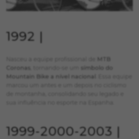
1992 |
Nasceu a equipe profissional de
MTB
Coronas
, tornando-se um
símbolo do
Mountain Bike a nível nacional
. Essa equipe
marcou um antes e um depois no ciclismo
de montanha, consolidando seu legado e
sua influência no esporte na Espanha.
1999-2000-2003 |