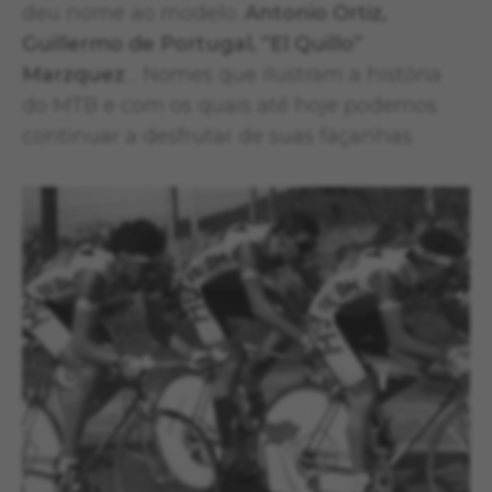
deu nome ao modelo.
Antonio Ortiz,
Guillermo de Portugal, “El Quillo”
Marzquez
… Nomes que ilustram a história
do MTB e com os quais até hoje podemos
continuar a desfrutar de suas façanhas.