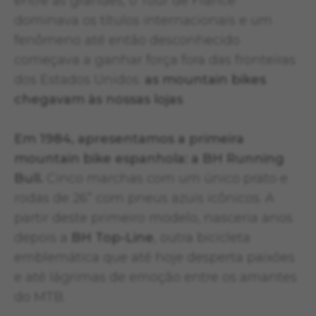
entre as grandes, o Tour de France
dominava os títulos internacionais e um
fenômeno até então desconhecido
começava a ganhar força fora das fronteiras
dos Estados Unidos:
as mountain bikes
chegavam às nossas lojas
.
Em 1984, apresentamos a primeira
mountain bike espanhola: a BH Running
Bull.
Cinco marchas com um único prato e
rodas de 26” com pneus azuis icônicos. A
partir deste primeiro modelo, nasceria anos
depois a
BH Top-Line
, outra bicicleta
emblemática que até hoje desperta paixões
e até lágrimas de emoção entre os amantes
do MTB.