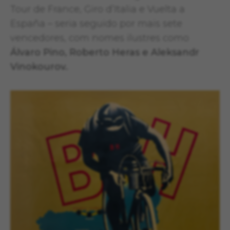
Tour de France, Giro d’Italia e Vuelta a
España – seria seguido por mais sete
vencedores, com nomes ilustres como
Álvaro Pino, Roberto Heras e Aleksandr
Vinokourov.
.