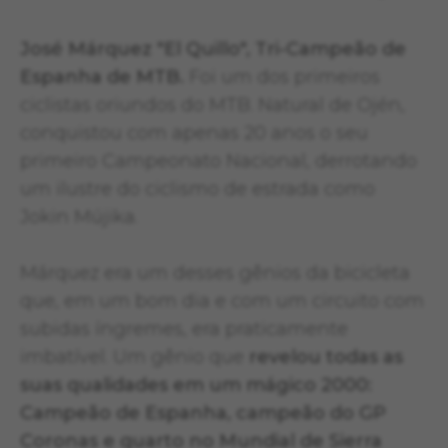
José Márquez "El Quillo", Tri-Campeão de
Espanha de MTB.
Foi um dos primeiros
ciclistas oriundos do MTB. Natural de Ojén,
conquistou com apenas 20 anos o seu
primeiro Campeonato Nacional, derrotando
um ilustre do ciclismo de estrada como
Jokin Mújika.
Márquez era um desses gênios da bicicleta
que, em um bom dia e com um circuito com
subidas íngremes, era praticamente
imbatível. Um gênio que
revelou todas as
suas qualidades em um mágico 2000:
Campeão de Espanha, campeão do GP
Coronas e quarto no Mundial de Sierra