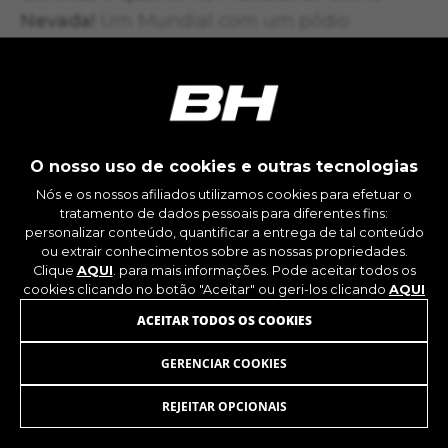
Nevada!
Um Mundial com um pódio
formado por Miguel Martínez, Roland Green
e Bart Brentjens. Vendo os três ciclistas à
frente dele, essa medalha de chocolate sabe
a ouro. Quatro anos depois, após dois
campeonatos nacionais adicionais, Márquez
O nosso uso de cookies e outras tecnologias
pendurou a bicicleta aos 27 anos. As coisas
Nós e os nossos afiliados utilizamos cookies para efetuar o
de um gênio. Um gênio sem o qual não
tratamento de dados pessoais para diferentes fins:
personalizar conteúdo, quantificar a entrega de tal conteúdo
seria possível compreender o MTB atual.
ou extrair conhecimentos sobre as nossas propriedades.
Clique
AQUI
. para mais informações. Pode aceitar todos os
cookies clicando no botão "Aceitar" ou geri-los clicando
AQUI
ACEITAR TODOS OS COOKIES
GERENCIAR COOKIES
REJEITAR OPCIONAIS