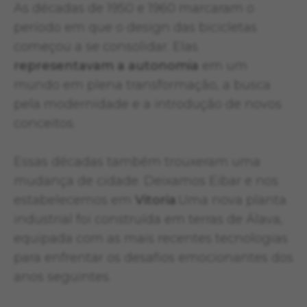
As décadas de 1950 e 1960 marcaram o
período em que o design das bicicletas
começou a se consolidar. Elas
representavam a autonomia
em um
mundo em plena transformação, a busca
pela modernidade e a introdução de novos
conceitos.
Essas décadas também trouxeram uma
mudança de cidade. Deixamos Eibar e nos
estabelecemos em
Vitoria
.Uma nova planta
industrial foi construída em terras de Álava,
equipada com as mais recentes tecnologias
para enfrentar os desafios emocionantes dos
anos seguintes.