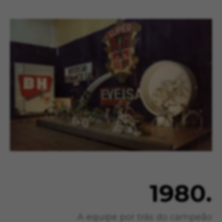
Os cookies indicados são propriedade da
Google, Inc. Poderá obter mais informações
sobre os cookies da Google em
#descriptionUrl#
Las cookies indicadas son titularidad de
Emarsys. Puedes obtener más información
sobre las cookies de Emarsys en
#descriptionUrl3#
Os cookies indicados são propriedade da
Emarsys. Pode obter mais informações sobre os
cookies da Emarsys em
https://emarsys.com/privacy-policy/
GUARDAR CONFIGURACIÓN
Você pode consultar novamente essas informações
visitando a seção de "Política de Cookies".
1980.
A equipe por trás do campeão