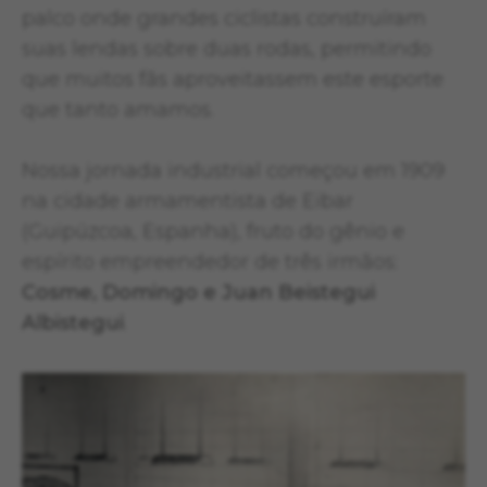
palco onde grandes ciclistas construíram
suas lendas sobre duas rodas, permitindo
que muitos fãs aproveitassem este esporte
que tanto amamos.
Nossa jornada industrial começou em 1909
na cidade armamentista de Eibar
(Guipúzcoa, Espanha), fruto do gênio e
espírito empreendedor de três irmãos:
Cosme, Domingo e Juan Beistegui
Albistegui
.