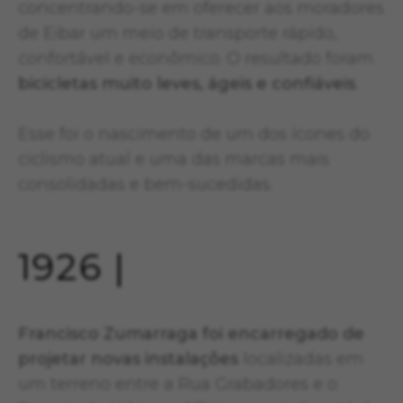
concentrando-se em oferecer aos moradores
de Eibar um meio de transporte rápido,
confortável e econômico. O resultado foram
bicicletas muito leves, ágeis e confiáveis
.
Esse foi o nascimento de um dos ícones do
ciclismo atual e uma das marcas mais
consolidadas e bem-sucedidas.
1926 |
Francisco Zumarraga foi encarregado de
projetar novas instalações
localizadas em
um terreno entre a Rua Grabadores e o