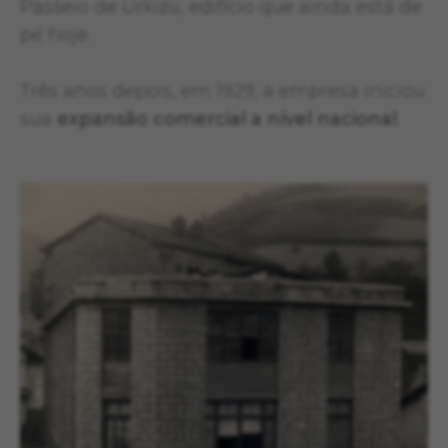
Passeio de Urkizu, edifício que ainda está de
pé hoje.
Três anos depois, em 1929, a empresa iniciou
sua
expansão comercial a nível nacional
.