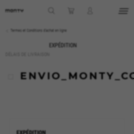
Termes et Conditions d'achat en ligne
GÉRER LES COOKIES
EXPÉDITION
REFUSER TOUS LES COOKIES
DÉLAIS DE LIVRAISON
ACCEPTER TOUS LES COOKIES
ENVIO_MONTY_C
Cookies strictement nécessaires
Nous utilisons des cookies obligatoires pour
assurer l’exploitation essentielle du web et pour
garantir le bon fonctionnement de certaines
fonctionnalités,comme la connexion au site ou
l’ajout d’un produit à votre panier. Ce suivi est
activé en permanence
Cookies utilisées :
EXPÉDITION