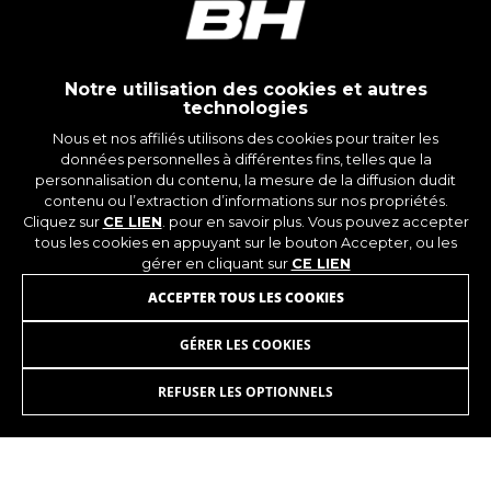
_ga, _gat, _gid
Les cookies indiqués sont la propriété de Google,
Inc. Vous pouvez obtenir de plus amples
informations sur les cookies de Google à
l’adresse
Notre utilisation des cookies et autres
https://policies.google.com/privacy/google-
technologies
partners?hl=en-US
Nous et nos affiliés utilisons des cookies pour traiter les
données personnelles à différentes fins, telles que la
personnalisation du contenu, la mesure de la diffusion dudit
Cookies de ciblage/publicité
INSCRIVEZ-VOUS À NOTRE
contenu ou l’extraction d’informations sur nos propriétés.
Nous (ainsi que les plateformes des réseaux
Cliquez sur
CE LIEN
. pour en savoir plus. Vous pouvez accepter
sociaux tels que Google, Facebook et Instagram)
NEWSLETTER
tous les cookies en appuyant sur le bouton Accepter, ou les
utilisons le suivi marketing pour proposer des
gérer en cliquant sur
CE LIEN
offres personnalisées afin de vous faire profiter
ACCEPTER TOUS LES COOKIES
de l’expérience complète BH Bikes. Si vous
n’acceptez pas ce suivi, vous continuerez à voir
des publicités de BH Bikes sur d’autres
GÉRER LES COOKIES
plateformes, mais plus aléatoires.
REFUSER LES OPTIONNELS
Cookies utilisées :
INSTAGRAM
FACEBOOK
_fbp, fr, datr
LINKEDIN
YOUTUBE
Les cookies indiqués sont la propriété de
Facebook. Vous pouvez obtenir de plus amples
informations sur les cookies de Facebook à