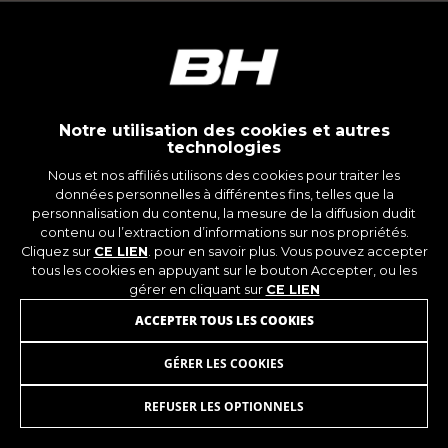
Notre utilisation des cookies et autres
technologies
Nous et nos affiliés utilisons des cookies pour traiter les
données personnelles à différentes fins, telles que la
personnalisation du contenu, la mesure de la diffusion dudit
contenu ou l’extraction d’informations sur nos propriétés.
Cliquez sur
CE LIEN
. pour en savoir plus. Vous pouvez accepter
tous les cookies en appuyant sur le bouton Accepter, ou les
gérer en cliquant sur
CE LIEN
ACCEPTER TOUS LES COOKIES
GÉRER LES COOKIES
REFUSER LES OPTIONNELS