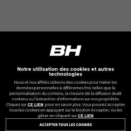
_ga, _gat, _gid
Les cookies indiqués sont la propriété de Google,
Inc. Vous pouvez obtenir de plus amples
informations sur les cookies de Google à
l’adresse
https://policies.google.com/privacy/google-
partners?hl=en-US
Cookies de ciblage/publicité
Nous (ainsi que les plateformes des réseaux
sociaux tels que Google, Facebook et Instagram)
Notre utilisation des cookies et autres
utilisons le suivi marketing pour proposer des
technologies
offres personnalisées afin de vous faire profiter
Nous et nos affiliés utilisons des cookies pour traiter les
de l’expérience complète BH Bikes. Si vous
données personnelles à différentes fins, telles que la
n’acceptez pas ce suivi, vous continuerez à voir
personnalisation du contenu, la mesure de la diffusion dudit
des publicités de BH Bikes sur d’autres
contenu ou l’extraction d’informations sur nos propriétés.
plateformes, mais plus aléatoires.
Cliquez sur
CE LIEN
. pour en savoir plus. Vous pouvez accepter
Cookies utilisées :
tous les cookies en appuyant sur le bouton Accepter, ou les
gérer en cliquant sur
CE LIEN
_fbp, fr, datr
Les cookies indiqués sont la propriété de
INSCRIVEZ-VOUS À NOTRE
ACCEPTER TOUS LES COOKIES
Facebook. Vous pouvez obtenir de plus amples