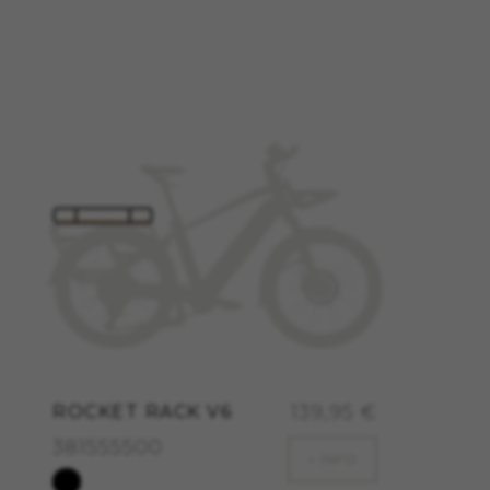
 dados ajudam-nos a identificar
isso, estes cookies fornecem
es da Google em
zamos o rastreamento de marketing
iência BH Bikes completa.
tras plataformas aleatoriamente.
139,95 €
ROCKET RACK V6
s da Facebook em
381555500
+ INFO