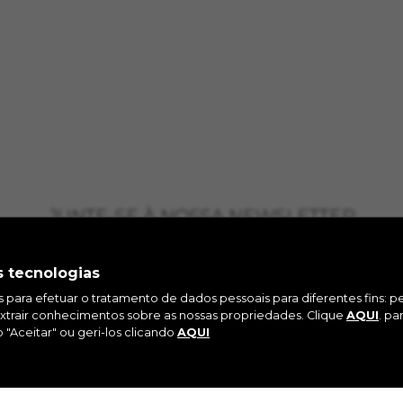
JUNTE-SE À NOSSA NEWSLETTER
s tecnologias
es para efetuar o tratamento de dados pessoais para diferentes fins: 
extrair conhecimentos sobre as nossas propriedades. Clique
AQUI
. pa
 "Aceitar" ou geri-los clicando
AQUI
AGRAM
FACEBOOK
LINKEDIN
YO