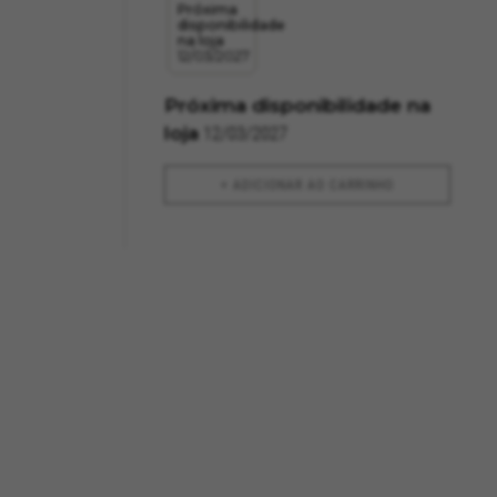
Próxima
disponibilidade
na loja
12/03/2027
Próxima disponibilidade na
loja
12/03/2027
+ ADICIONAR AO CARRINHO
ACEITAR TODOS OS COOKIES
terminadas funcionalidades
arrinho de compras.
, GPS, yt-remote-device-id,
remote-cast-installed, yt-remote-
ts, cfUserDate, cfFirstMonthVisit,