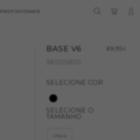
 PROFISSIONAIS
BASE V6
69,95
€
381555800
SELECIONE COR
SELECIONE O
TAMANHO
ÚNICA