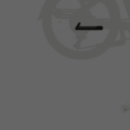
GERENCIAR COOKIES
Cookies estritamente nec
Utilizamos os cookies necessá
funcionem corretamente, tais
Cookies usadas:
VSF516, COOKIELEGAL_MONTY
yt.innertube::requests, yt.i
session-name, yt-remote-fast-
cfuid, cfUserSession, cf_prel