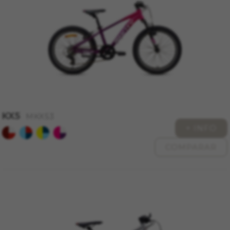
https://policies.google.com/privacy/google-
partners?hl=en-US
Cookies dirigidas/publicidad
Estas cookies pueden ser establecidas a través
de nuestro sitio por nuestros socios
publicitarios. Pueden ser utilizadas por esas
empresas para crear un perfil de sus intereses
y mostrarle anuncios relevantes en otros sitios.
No almacenan directamente información
KX5
MKX53
personal, sino que se basan en la identificación
+ INFO
única de su navegador y dispositivo de Internet.
Cookies utilizadas:
COMPARAR
_fbp, fr, datr
Las cookies indicadas son titularidad de
Facebook. Puedes obtener más información
sobre las cookies de Facebook en
https://www.facebook.com/policies/cookies/
IDE, NID, ANID, DV, 1P_JAR
Las cookies indicadas son titularidad de Google,