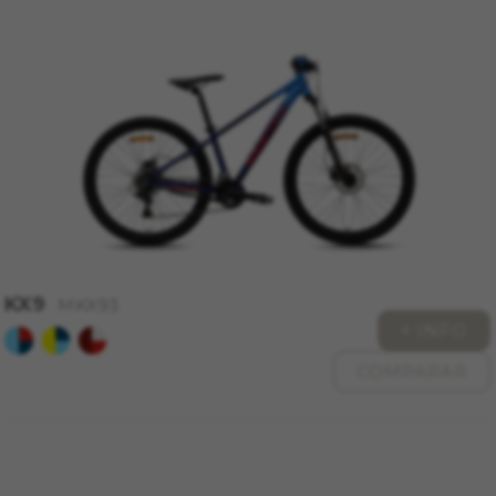
KX9
MKX93
+ INFO
COMPARAR