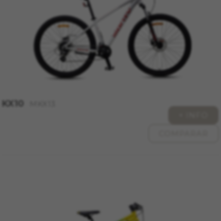
Inc. Puedes obtener más información sobre las
cookies de Google en
https://policies.google.com/technologies/types
Las cookies indicadas son titularidad de
Emarsys. Puedes obtener más información
sobre las cookies de Emarsys en
#descriptionUrl3#
Las cookies indicadas son titularidad de
Emarsys. Puedes obtener más información
sobre las cookies de Emarsys en
KX10
MKX13
https://emarsys.com/privacy-policy/
+ INFO
COMPARAR
GUARDAR CONFIGURACIÓN
Puedes volver a consultar esta información visitando la
sección de "Política de cookies".