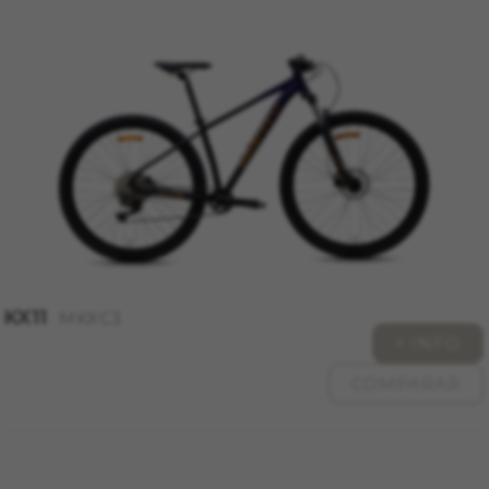
KX11
MKXC3
+ INFO
COMPARAR