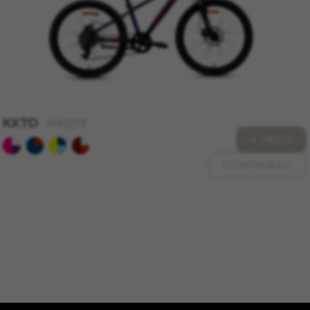
KX7D
MKD73
+ INFO
COMPARAR