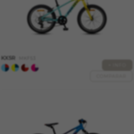
KX5R
MKF53
+ INFO
COMPARAR