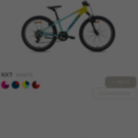
yt.innertube::requests, yt.innertube::nextId, yt-
remote-connected-devices, yt-remote-session-
app, yt-remote-cast-installed, yt-remote-
session-name, yt-remote-fast-check-period,
cf_preload, cfuser, cf_lastActivity, _cfuser,
cf_session, cfStats, cfUserDate, cfFirstMonthVisit,
cfuid, cfUserSession, cf_preload, cf_session
Cookies de rendimiento
Utilizamos el seguimiento funcional para
analizar la forma en que se utiliza nuestro sitio
web. Esta información nos ayuda a detectar
KX7
MKX73
errores y desarrollar nuevos diseños. También
+ INFO
nos permite poner a prueba la efectividad de
nuestro sitio web. Toda la información que
COMPARAR
recogen estas cookies es agregada y, por lo
tanto, es anónima.
Cookies utilizadas:
_ga, _gat, _gid
Las cookies indicadas son titularidad de Google,
Inc. Puedes obtener más información sobre las
cookies de Google en