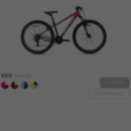
CONFIGURACIÓN DE COOKIES
RECHAZAR TODAS LAS COOKIES
ACEPTAR TODAS LAS COOKIES
Cookies necesarias
Estas cookies son necesarias para que el sitio
web funcione y no se pueden desactivar en
KX8
MKX83
nuestros sistemas. Puede configurar su
+ INFO
navegador para bloquear o alertar sobre estas
cookies, pero alguna áreas del sitio no
COMPARAR
funcionarán. Estas cookies no almacenan
ninguna información de identificación personal.
Cookies utilizadas:
VSF516, COOKIELEGAL_MONTY_V2,
montybikes_langcountry, YSC, CONSENT, PREF,
VISITOR_INFO1_LIVE, GPS, yt-remote-device-id,