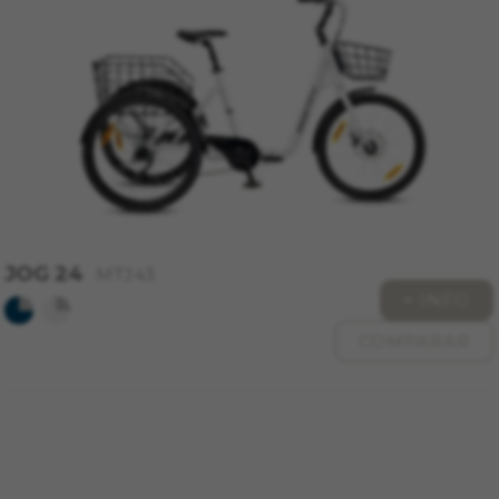
Cookies utilizadas:
VSF516, COOKIELEGAL_MONTY_V2,
montybikes_langcountry, YSC, CONSENT, PREF,
VISITOR_INFO1_LIVE, GPS, yt-remote-device-id,
yt.innertube::requests, yt.innertube::nextId, yt-
remote-connected-devices, yt-remote-session-
app, yt-remote-cast-installed, yt-remote-
session-name, yt-remote-fast-check-period,
cf_preload, cfuser, cf_lastActivity, _cfuser,
cf_session, cfStats, cfUserDate, cfFirstMonthVisit,
cfuid, cfUserSession, cf_preload, cf_session
JOG 24
MTJ43
Cookies de rendimiento
+ INFO
Utilizamos el seguimiento funcional para
analizar la forma en que se utiliza nuestro sitio
COMPARAR
web. Esta información nos ayuda a detectar
errores y desarrollar nuevos diseños. También
nos permite poner a prueba la efectividad de
nuestro sitio web. Toda la información que
recogen estas cookies es agregada y, por lo
tanto, es anónima.