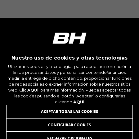
Cookies utilizadas:
_ga, _gat, _gid
Las cookies indicadas son titularidad de Google,
Inc. Puedes obtener más información sobre las
cookies de Google en
https://policies.google.com/privacy/google-
partners?hl=en-US
Cookies dirigidas/publicidad
Nuestro uso de cookies y otras tecnologías
Estas cookies pueden ser establecidas a través
Utilizamos cookies y tecnologías para recopilar información a
de nuestro sitio por nuestros socios
fin de procesar datos y personalizar contenido/anuncios,
publicitarios. Pueden ser utilizadas por esas
medir la entrega de dicho contenido, proporcionar funciones
empresas para crear un perfil de sus intereses
de redes sociales o extraer información sobre nuestros sitios
y mostrarle anuncios relevantes en otros sitios.
web. Clic
AQUÍ
. para más información. Puedes aceptar todas
No almacenan directamente información
las cookies pulsando el botón “Aceptar” o configurarlas
personal, sino que se basan en la identificación
clicando
AQUÍ
única de su navegador y dispositivo de Internet.
ÚNETE A NUESTRA NEWSLETTER
ACEPTAR TODAS LAS COOKIES
Cookies utilizadas:
_fbp, fr, datr
CONFIGURAR COOKIES
Las cookies indicadas son titularidad de
Facebook. Puedes obtener más información
RECHAZAR OPCIONALES