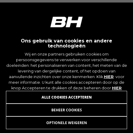
Gebruikte cookies:
_ga, _gat, _gid
De aangeduide cookies zijn het eigendom van
Google, Inc. Kijk voor meer informatie over
cookies van Google op
https://policies.google.com/privacy/google-
partners?hl=en-US
Ons gebruik van cookies en andere
technologieën
Targeting-/advertentiecookies
Wij en onze partners gebruiken cookies om
Wij (met inbegrip van socialmediaplatforms
persoonsgegevens te verwerken voor verschillende
zoals Google, Facebook en Instagram) maken
doeleinden: het personaliseren van content, het meten van de
gebruik van marketingtracking om u
levering van dergelijke content, of het opdoen van
aanvullende inzichten over onze kenmerken. Klik
HIER
. voor
gepersonaliseerde aanbiedingen te kunnen
meer informatie. U kunt alle cookies accepteren door op de
doen en u een volledige BH Bikes-ervaring te
knop Accepteren te drukken of deze beheren door
HIER
bieden. Als u deze tracking niet accepteert, zult
u nog wel willekeurig advertenties van BH Bikes
ALLE COOKIES ACCEPTEREN
op andere platforms zien.
Gebruikte cookies:
BEHEER COOKIES
_fbp, fr, datr
OPTIONELE WEIGEREN
De aangeduide cookies zijn het eigendom van
WORD LID VAN ONZE NIEUWSBRIEF
Facebook. Kijk voor meer informatie over