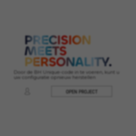
Gebruikte cookies:
VSF516, COOKIELEGAL_MONTY_V2,
montybikes_langcountry, YSC, CONSENT, PREF,
VISITOR_INFO1_LIVE, GPS, yt-remote-device-id,
yt.innertube::requests, yt.innertube::nextId, yt-
remote-connected-devices, yt-remote-session-
app, yt-remote-cast-installed, yt-remote-
session-name, yt-remote-fast-check-period,
cf_preload, cfuser, cf_lastActivity, _cfuser,
cf_session, cfStats, cfUserDate, cfFirstMonthVisit,
cfuid, cfUserSession, cf_preload, cf_session
Door de BH Unique-code in te voeren, kunt u
Prestatiecookies
uw configuratie opnieuw herstellen
Wij gebruiken functionele tracking om te
analyseren hoe onze website wordt gebruikt.
OPEN PROJECT
Deze gegevens helpen ons om fouten te
ontdekken en nieuwe ontwerpen te
ontwikkelen. Ook kunnen we hiermee de
effectiviteit van onze website testen. Daarnaast
zorgen deze cookies voor meer inzicht met het
oog op advertentieanalyse en affiliate
marketing.