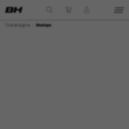
Startpagina
bhunique
BEHEER COOKIES
ALLE COOKIES WEIGEREN
ALLE COOKIES ACCEPTEREN
Strikt noodzakelijke cookies
Wij gebruiken verplichte cookies om essentiële
websitehandelingen mogelijk te maken en om
ervoor te zorgen dat bepaalde functies goed
werken, zoals de mogelijkheid om in te loggen
of een product aan uw winkelwagen toe te
voegen.