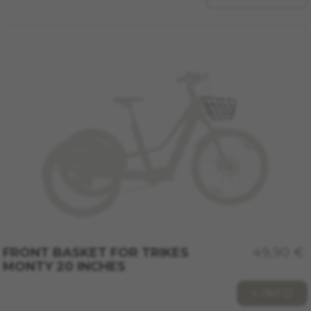
cookies van Facebook op
https://www.facebook.com/policies/cookies/
IDE, NID, ANID, DV, 1P_JAR
De aangeduide cookies zijn het eigendom van
Google, Inc. Kijk voor meer informatie over
cookies van Google op
#descriptionUrl#
Las cookies indicadas son titularidad de
Emarsys. Puedes obtener más información
sobre las cookies de Emarsys en
#descriptionUrl3#
De aangegeven cookies zijn eigendom van
Emarsys. Meer informatie over de cookies van
Emarsys vindt u op
https://emarsys.com/privacy-policy/
FRONT BASKET FOR TRIKES
49,90 €
GUARDAR CONFIGURACIÓN
MONTY 20 INCHES
+ INFO
U kunt deze informatie opnieuw raadplegen door de