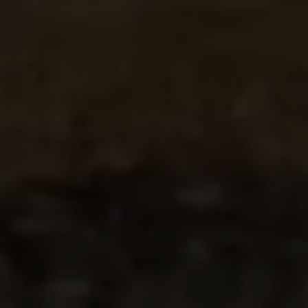
BEHEER COOKIES
ALLE COOKIES WEIGEREN
ALLE COOKIES ACCEPTEREN
Strikt noodzakelijke cookies
Wij gebruiken verplichte cookies om essentiële
websitehandelingen mogelijk te maken en om
ervoor te zorgen dat bepaalde functies goed
werken, zoals de mogelijkheid om in te loggen
of een product aan uw winkelwagen toe te
voegen.
Gebruikte cookies: