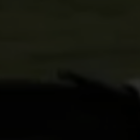
https://www.facebook.com/policies/cookies/
IDE, NID, ANID, DV, 1P_JAR
De aangeduide cookies zijn het eigendom van
Google, Inc. Kijk voor meer informatie over
cookies van Google op
#descriptionUrl#
Las cookies indicadas son titularidad de
Emarsys. Puedes obtener más información
sobre las cookies de Emarsys en
#descriptionUrl3#
De aangegeven cookies zijn eigendom van
Emarsys. Meer informatie over de cookies van
Emarsys vindt u op
https://emarsys.com/privacy-policy/
GUARDAR CONFIGURACIÓN
U kunt deze informatie opnieuw raadplegen door de
sectie ‘Cookiesbeleid’ te bezoeken.