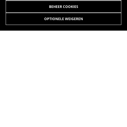
BEHEER COOKIES
OPTIONELE WEIGEREN
JOUW STAD, JOUW
TEMPO, ZERO UITSTOOT