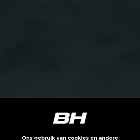
Ons gebruik van cookies en andere