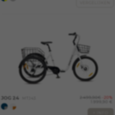
VERGELIJKEN
sobre las cookies de Emarsys en
#descriptionUrl3#
De aangegeven cookies zijn eigendom van
Emarsys. Meer informatie over de cookies van
Emarsys vindt u op
https://emarsys.com/privacy-policy/
GUARDAR CONFIGURACIÓN
U kunt deze informatie opnieuw raadplegen door de
sectie ‘Cookiesbeleid’ te bezoeken.
JOG 24
2.499,90€
-20%
MTJ43
1.999,90 €
+ INFO