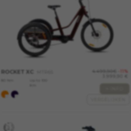
ROCKET XC
4.499,90€
-11%
MTR65
3.999,90 €
80 Nm
Up to 100
Km
+ INFO
VERGELIJKEN
BEHEER COOKIES
ALLE COOKIES WEIGEREN