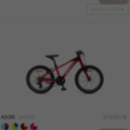
VERGELIJKEN
U kunt deze informatie opnieuw raadplegen door de
sectie ‘Cookiesbeleid’ te bezoeken.
KX5R
379,90 €
MKF53