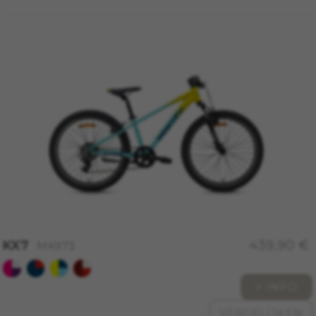
of een product aan uw winkelwagen toe te
voegen.
Gebruikte cookies:
VSF516, COOKIELEGAL_MONTY_V2,
montybikes_langcountry, YSC, CONSENT, PREF,
VISITOR_INFO1_LIVE, GPS, yt-remote-device-id,
yt.innertube::requests, yt.innertube::nextId, yt-
remote-connected-devices, yt-remote-session-
app, yt-remote-cast-installed, yt-remote-
session-name, yt-remote-fast-check-period,
cf_preload, cfuser, cf_lastActivity, _cfuser,
cf_session, cfStats, cfUserDate, cfFirstMonthVisit,
cfuid, cfUserSession, cf_preload, cf_session
Prestatiecookies
Wij gebruiken functionele tracking om te
analyseren hoe onze website wordt gebruikt.
KX7
439,90 €
MKX73
Deze gegevens helpen ons om fouten te
ontdekken en nieuwe ontwerpen te
ontwikkelen. Ook kunnen we hiermee de
+ INFO
effectiviteit van onze website testen. Daarnaast
VERGELIJKEN
zorgen deze cookies voor meer inzicht met het