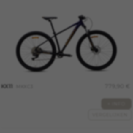
KX11
779,90 €
MKXC3
+ INFO
VERGELIJKEN