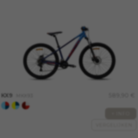
KX9
589,90 €
MKX93
+ INFO
VERGELIJKEN