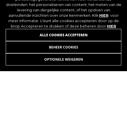
doeleinden: het personaliseren van content, het meten van de
levering van dergelijke content, of het opdoen van
aanvullende inzichten over onze kenmerken. Klik
HIER
. voor
meer informatie. U kunt alle cookies accepteren door op de
knop Accepteren te drukken of deze beheren door
HIER
WORD LID VAN ONZE NIEUWSBRIEF
ALLE COOKIES ACCEPTEREN
BEHEER COOKIES
OPTIONELE WEIGEREN
INSTAGRAM
FACEBOOK
LINKEDIN
YOUTUBE