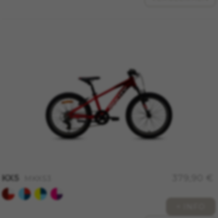
oog op advertentieanalyse en affiliate
marketing.
Gebruikte cookies:
_ga, _gat, _gid
De aangeduide cookies zijn het eigendom van
Google, Inc. Kijk voor meer informatie over
cookies van Google op
https://policies.google.com/privacy/google-
partners?hl=en-US
Targeting-/advertentiecookies
Wij (met inbegrip van socialmediaplatforms
zoals Google, Facebook en Instagram) maken
gebruik van marketingtracking om u
gepersonaliseerde aanbiedingen te kunnen
doen en u een volledige BH Bikes-ervaring te
bieden. Als u deze tracking niet accepteert, zult
KX5
379,90 €
MKX53
u nog wel willekeurig advertenties van BH Bikes
op andere platforms zien.
+ INFO
Gebruikte cookies: