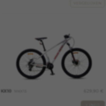
_fbp, fr, datr
VERGELIJKEN
De aangeduide cookies zijn het eigendom van
Facebook. Kijk voor meer informatie over
cookies van Facebook op
https://www.facebook.com/policies/cookies/
IDE, NID, ANID, DV, 1P_JAR
De aangeduide cookies zijn het eigendom van
Google, Inc. Kijk voor meer informatie over
cookies van Google op
#descriptionUrl#
Las cookies indicadas son titularidad de
Emarsys. Puedes obtener más información
sobre las cookies de Emarsys en
#descriptionUrl3#
De aangegeven cookies zijn eigendom van
Emarsys. Meer informatie over de cookies van
Emarsys vindt u op
https://emarsys.com/privacy-policy/
KX10
629,90 €
MKX13
GUARDAR CONFIGURACIÓN
+ INFO