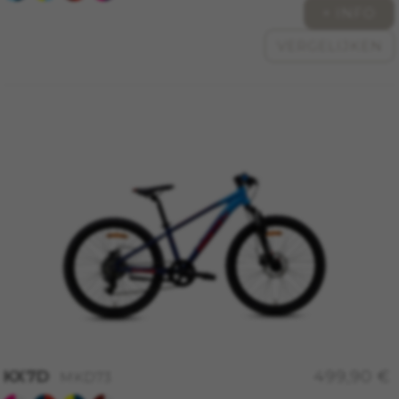
+ INFO
VERGELIJKEN
KX7D
499,90 €
MKD73