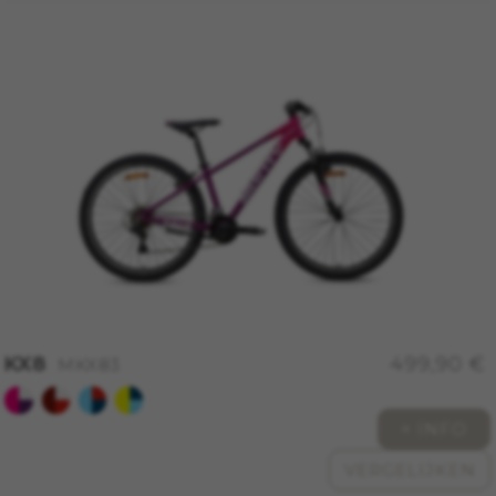
BEHEER COOKIES
ALLE COOKIES WEIGEREN
ALLE COOKIES ACCEPTEREN
KX8
499,90 €
MKX83
Strikt noodzakelijke cookies
Wij gebruiken verplichte cookies om essentiële
+ INFO
websitehandelingen mogelijk te maken en om
ervoor te zorgen dat bepaalde functies goed
VERGELIJKEN
werken, zoals de mogelijkheid om in te loggen