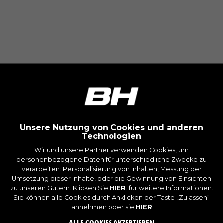
Unsere Nutzung von Cookies und anderen
Technologien
Wir und unsere Partner verwenden Cookies, um
personenbezogene Daten für unterschiedliche Zwecke zu
verarbeiten: Personalisierung von Inhalten, Messung der
MELDEN SIE SICH FÜR UNSEREN
Umsetzung dieser Inhalte, oder die Gewinnung von Einsichten
zu unseren Gütern. Klicken Sie
HIER
. für weitere Informationen.
NEWSLETTER AN
Sie können alle Cookies durch Anklicken der Taste „Zulassen“
annehmen oder sie
HIER
ALLE COOKIES AKZEPTIEREN