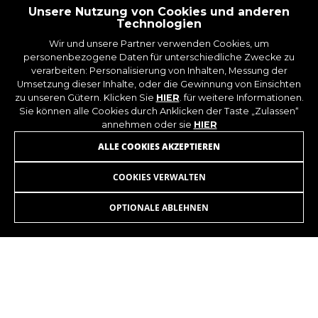
Unsere Nutzung von Cookies und anderen
Technologien
Wir und unsere Partner verwenden Cookies, um
personenbezogene Daten für unterschiedliche Zwecke zu
verarbeiten: Personalisierung von Inhalten, Messung der
Umsetzung dieser Inhalte, oder die Gewinnung von Einsichten
zu unseren Gütern. Klicken Sie
HIER
. für weitere Informationen.
Sie können alle Cookies durch Anklicken der Taste „Zulassen“
annehmen oder sie
HIER
ALLE COOKIES AKZEPTIEREN
COOKIES VERWALTEN
OPTIONALE ABLEHNEN