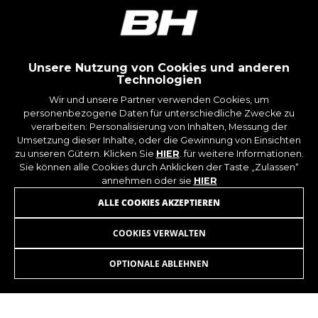
https://www.facebook.com/policies/cookies/
IDE, NID, ANID, DV, 1P_JAR
Die angegebenen Cookies gehören Google, Inc.
Sie können weitere Informationen zu den Google
Unsere Nutzung von Cookies und anderen
Cookies unter
#descriptionUrl#
Technologien
Wir und unsere Partner verwenden Cookies, um
Las cookies indicadas son titularidad de
personenbezogene Daten für unterschiedliche Zwecke zu
Emarsys. Puedes obtener más información
verarbeiten: Personalisierung von Inhalten, Messung der
sobre las cookies de Emarsys en
MELDEN SIE SICH FÜR UNSEREN
Umsetzung dieser Inhalte, oder die Gewinnung von Einsichten
#descriptionUrl3#
zu unseren Gütern. Klicken Sie
HIER
. für weitere Informationen.
Die angegebenen Cookies sind Eigentum von
NEWSLETTER AN
Sie können alle Cookies durch Anklicken der Taste „Zulassen“
Emarsys. Weitere Informationen zu den
annehmen oder sie
HIER
Emarsys-Cookies finden Sie unter
https://emarsys.com/privacy-policy/
ALLE COOKIES AKZEPTIEREN
COOKIES VERWALTEN
GUARDAR CONFIGURACIÓN
OPTIONALE ABLEHNEN
INSTAGRAM
FACEBOOK
Sie können diese Informationen erneut einsehen, indem
LINKEDIN
YOUTUBE
Sie den Abschnitt „Cookie-Richtlinie“ besuchen.