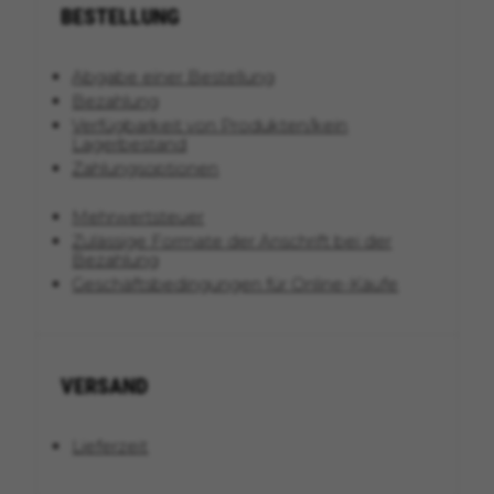
Hinzufügen eines Produkts in Ihren Warenkorb.
BESTELLUNG
Verwendete Cookies:
VSF516, COOKIELEGAL_MONTY_V2,
Abgabe einer Bestellung
montybikes_langcountry, YSC, CONSENT, PREF,
Bezahlung
VISITOR_INFO1_LIVE, GPS, yt-remote-device-id,
yt.innertube::requests, yt.innertube::nextId, yt-
Verfügbarkeit von Produkten/kein
remote-connected-devices, yt-remote-session-
Lagerbestand
app, yt-remote-cast-installed, yt-remote-
Zahlungsoptionen
session-name, yt-remote-fast-check-period,
cf_preload, cfuser, cf_lastActivity, _cfuser,
cf_session, cfStats, cfUserDate, cfFirstMonthVisit,
Mehrwertsteuer
cfuid, cfUserSession, cf_preload, cf_session
Zulässige Formate der Anschrift bei der
Bezahlung
Geschäftsbedingungen für Online-Käufe
Leistungs-Cookies
Wir verwenden funktionales Tracking für die
Analyse wie unsere Webseite genutzt wird.
Diese Daten helfen uns, Fehler zu erfassen und
VERSAND
neue Designs zu entwickeln. Sie erlauben uns,
die Effektivität unserer Webseite zu testen.
Darüber geben diese Cookies Informationen für
Lieferzeit
die Werbeanalyse und das Affiliate-Marketing.
Verwendete Cookies: