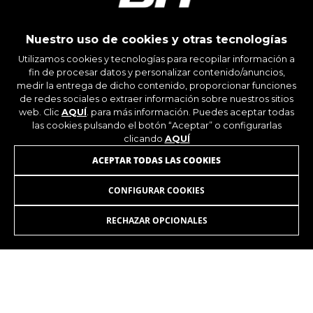
Nuestro uso de cookies y otras tecnologías
Utilizamos cookies y tecnologías para recopilar información a
fin de procesar datos y personalizar contenido/anuncios,
medir la entrega de dicho contenido, proporcionar funciones
de redes sociales o extraer información sobre nuestros sitios
web. Clic
AQUÍ
. para más información. Puedes aceptar todas
las cookies pulsando el botón “Aceptar” o configurarlas
clicando
AQUÍ
ACEPTAR TODAS LAS COOKIES
CONFIGURAR COOKIES
RECHAZAR OPCIONALES