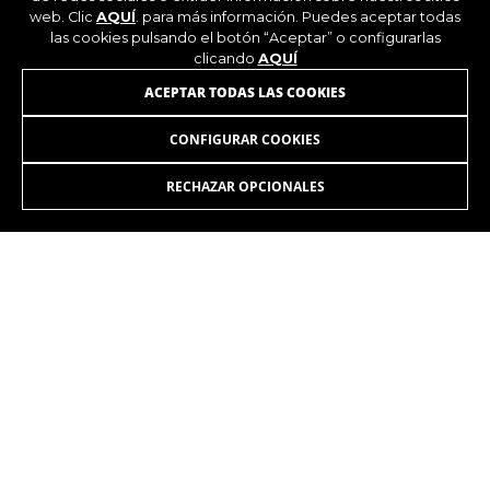
web. Clic
AQUÍ
. para más información. Puedes aceptar todas
las cookies pulsando el botón “Aceptar” o configurarlas
clicando
AQUÍ
ACEPTAR TODAS LAS COOKIES
CONFIGURAR COOKIES
RECHAZAR OPCIONALES