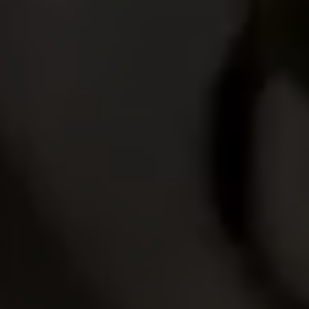
funcionarán. Estas cookies no almacenan
ninguna información de identificación personal.
Cookies utilizadas:
VSF516, COOKIELEGAL_MONTY_V2,
montybikes_langcountry, YSC, CONSENT, PREF,
VISITOR_INFO1_LIVE, GPS, yt-remote-device-id,
yt.innertube::requests, yt.innertube::nextId, yt-
remote-connected-devices, yt-remote-session-
app, yt-remote-cast-installed, yt-remote-
session-name, yt-remote-fast-check-period,
cf_preload, cfuser, cf_lastActivity, _cfuser,
cf_session, cfStats, cfUserDate, cfFirstMonthVisit,
cfuid, cfUserSession, cf_preload, cf_session
Cookies de rendimiento
Utilizamos el seguimiento funcional para
analizar la forma en que se utiliza nuestro sitio
web. Esta información nos ayuda a detectar
errores y desarrollar nuevos diseños. También
nos permite poner a prueba la efectividad de
nuestro sitio web. Toda la información que
recogen estas cookies es agregada y, por lo