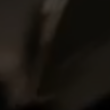
Facebook. Puedes obtener más información
sobre las cookies de Facebook en
https://www.facebook.com/policies/cookies/
IDE, NID, ANID, DV, 1P_JAR
Las cookies indicadas son titularidad de Google,
Inc. Puedes obtener más información sobre las
cookies de Google en
https://policies.google.com/technologies/types
Las cookies indicadas son titularidad de
Emarsys. Puedes obtener más información
sobre las cookies de Emarsys en
#descriptionUrl3#
Las cookies indicadas son titularidad de
Emarsys. Puedes obtener más información
sobre las cookies de Emarsys en
https://emarsys.com/privacy-policy/
GUARDAR CONFIGURACIÓN