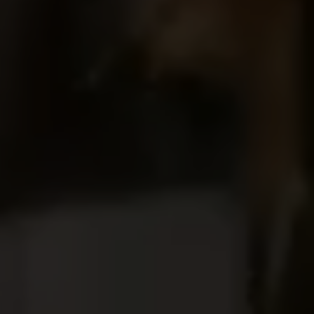
CONFIGURACIÓN DE COOKIES
RECHAZAR TODAS LAS COOKIES
ACEPTAR TODAS LAS COOKIES
Cookies necesarias
Estas cookies son necesarias para que el sitio
web funcione y no se pueden desactivar en
nuestros sistemas. Puede configurar su
navegador para bloquear o alertar sobre estas
cookies, pero alguna áreas del sitio no