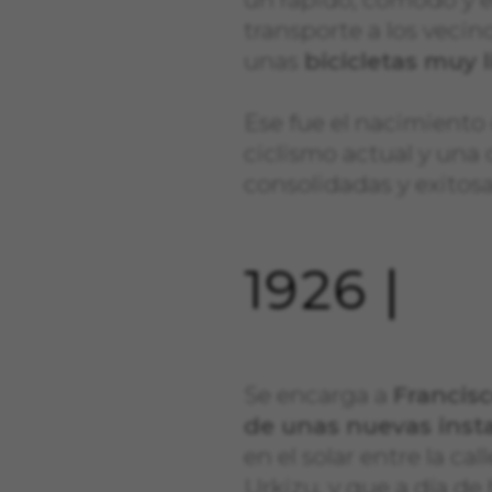
transporte a los vecin
unas
bicicletas muy l
Ese fue el nacimiento 
ciclismo actual y una
consolidadas y exitosa
1926 |
Se encarga a
Francis
de unas nuevas inst
en el solar entre la ca
CONFIGURACIÓN DE COO
Urkizu, y que a día de 