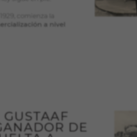
 1929, comienza la
para que el sitio web funcione y no se pueden desactivar en nuestr
rcialización a nivel
rtar sobre estas cookies, pero alguna áreas del sitio no funcionar
ficación personal.
_V2, montybikes_langcountry, YSC, CONSENT, PREF, VISITOR_INFO1_LIVE
nnertube::nextId, yt-remote-connected-devices, yt-remote-session-app, yt-
check-period, cf_preload, cfuser, cf_lastActivity, _cfuser, cf_session, cfSta
oad, cf_session
ional para analizar la forma en que se utiliza nuestro sitio web. 
r nuevos diseños. También nos permite poner a prueba la efectivida
 cookies es agregada y, por lo tanto, es anónima.
 | GUSTAAF
GANADOR DE
itularidad de Google, Inc. Puedes obtener más información sobre las cooki
/privacy/google-partners?hl=en-US