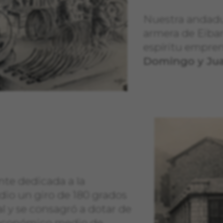
Nuestra andadur
armera de Eibar
espíritu empre
Domingo y Jua
nte dedicada a la
dio un giro de 180 grados
al y se consagró a dotar de
 económico medio de