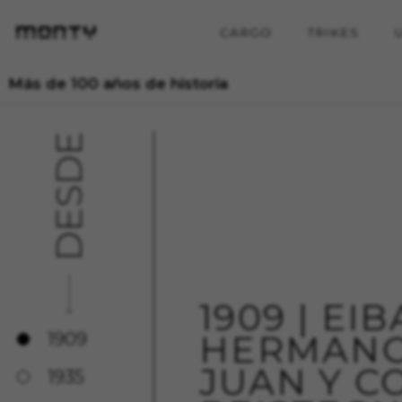
CARGO
TRIKES
Más de 100 años de historia
DESDE
1909 | EI
HERMANO
1909
JUAN Y C
1935