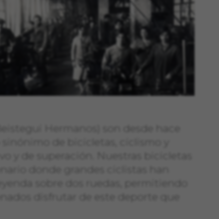
(Beistegui Hermanos) son desde hace
 sinónimo de bicicletas, ciclismo y
ivo y de superación. Nuestras bicicletas
enario donde grandes ciclistas han
leyenda sobre dos ruedas, permitiendo
nados disfrutar de este deporte que