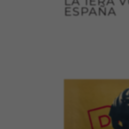
LA 1ERA 
ESPAÑA
Cookies dirigidas/publicid
Estas cookies pueden ser estab
empresas para crear un perfil
información personal, sino que
Cookies utilizadas:
_fbp, fr, datr
Las cookies indicadas son t
https://www.facebook.com/po
IDE, NID, ANID, DV, 1P_JAR
Las cookies indicadas son t
https://policies.google.com/
Las cookies indicadas son t
Las cookies indicadas son t
https://emarsys.com/privacy
GUARDAR CONFIGURACIÓN