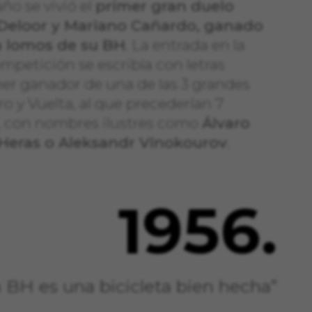
ño se vivió el
primer gran duelo
 Deloor y Mariano Cañardo, ganado
 a lomos de su BH
. La entrada en la
ompetición se escribía con letras
mer ganador de una de las 3 grandes
iro y Vuelta, al que precederían 7
 con nombres ilustres como
Álvaro
 Heras o Aleksandr Vinokourov
.
1956.
a BH es una bicicleta bien hecha”