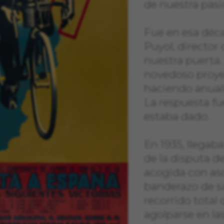
de nuestra pas
ación visitando la sección de "Política de cookies".
Fue en esa déc
Puyol, director 
nuestra puerta
novedoso proyec
haciendo anual
La respuesta fue
estaba dado.
En 1935, llegaba
de la disputa d
acogida con as
banderazo de sa
recorrido total
agolparse en la