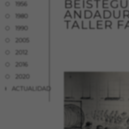
BEISTEGUI
1956
ANDADUR
1980
TALLER F
1990
2005
2012
2016
2020
ACTUALIDAD