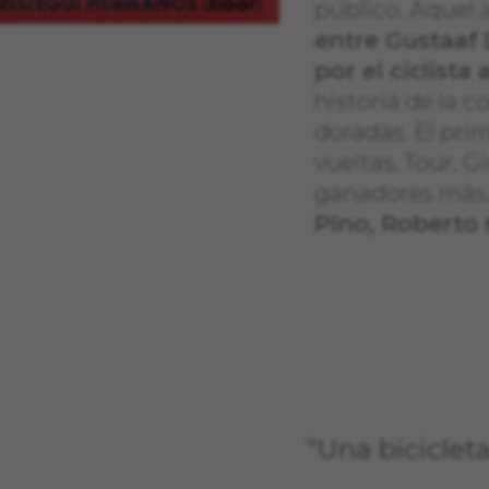
público. Aquel a
entre Gustaaf
por el ciclista
historia de la c
doradas. El pri
vueltas, Tour, G
ganadores más,
Pino, Roberto
“Una biciclet