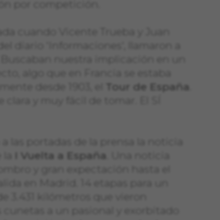
ión por competición.
ada cuando Vicente Trueba y Juan
del diario 'Informaciones', llamaron a
. Buscaban nuestra implicación en un
to, algo que en Francia se estaba
mente desde 1903, el
Tour de España
.
 clara y muy fácil de tomar. El SÍ
 a las portadas de la prensa la noticia
e la
I Vuelta a España
. Una noticia
ombro y gran expectación hasta el
lida en Madrid. 14 etapas para un
 de 3.431 kilómetros que vieron
s cunetas a un pasional y exorbitado