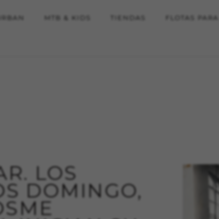
URBAN
MTB & KIDS
TIENDAS
FLOTAS PAR
BAR. LOS
S DOMINGO,
OSME