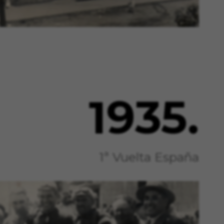
os sistemas. Puede configurar su
án. Estas cookies no almacenan
, GPS, yt-remote-device-id,
remote-cast-installed, yt-remote-
1935.
ts, cfUserDate, cfFirstMonthVisit,
Esta información nos ayuda a
1ª Vuelta España
d de nuestro sitio web. Toda la
es de Google en