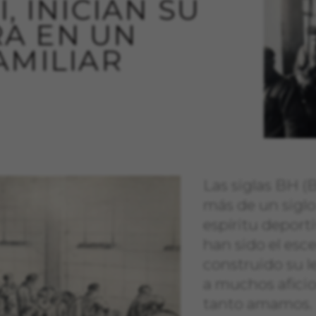
, INICIAN SU
A EN UN
AMILIAR
Las siglas BH 
más de un siglo
espíritu deport
han sido el esc
construido su 
a muchos aficio
tanto amamos.