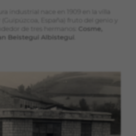
a industrial nace en 1909 en la villa
 (Guipúzcoa, España) fruto del genio y
ndedor de tres hermanos:
Cosme,
n Beistegui Albistegui
.