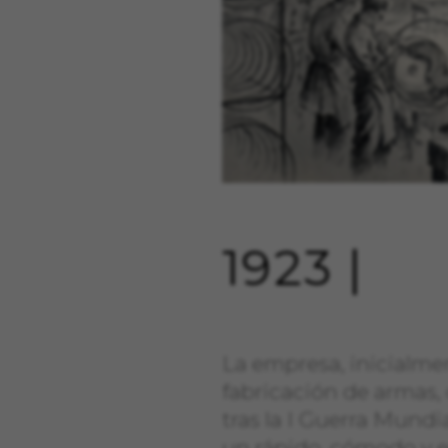
1923 |
La empresa, inicialme
fabricación de armas, 
tras la I Guerra Mundi
un rápido, cómodo y