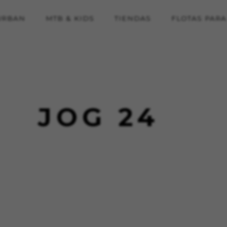
URBAN
MTB & KIDS
TIENDAS
FLOTAS PAR
JOG 24
KIES
RECHAZAR TODAS LAS COOKIES