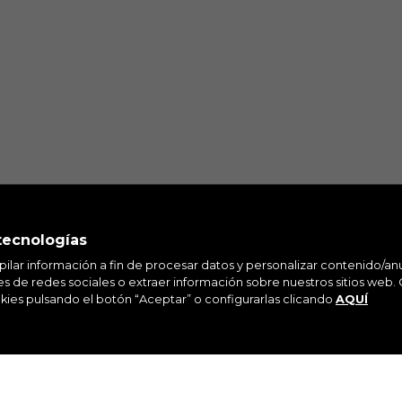
ación visitando la sección de "Política de cookies".
tecnologías
pilar información a fin de procesar datos y personalizar contenido/an
ÚNETE A NUESTRA NEWSLETTER
 de redes sociales o extraer información sobre nuestros sitios web. 
kies pulsando el botón “Aceptar” o configurarlas clicando
AQUÍ