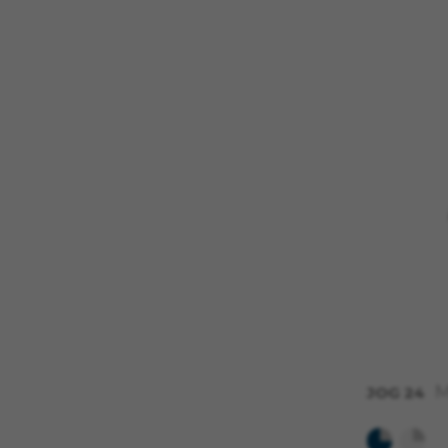
Cookies necesarias
Estas cookies son necesarias 
navegador para bloquear o ale
ninguna información de identi
Cookies utilizadas:
VSF516, COOKIELEGAL_MONTY
yt.innertube::requests, yt.i
session-name, yt-remote-fast-
cfuid, cfUserSession, cf_prel
Cookies de rendimiento
Utilizamos el seguimiento func
detectar errores y desarrolla
información que recogen estas
Cookies utilizadas:
_ga, _gat, _gid
Las cookies indicadas son t
JOG 24
https://policies.google.com