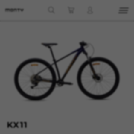
CONFIGURACIÓN DE COOKIES
RECHAZAR TODAS LAS COOKIES
ACEPTAR TODAS LAS COOKIES
Cookies necesarias
Estas cookies son necesarias para que el sitio
web funcione y no se pueden desactivar en
nuestros sistemas. Puede configurar su
navegador para bloquear o alertar sobre estas
KX11
cookies, pero alguna áreas del sitio no
funcionarán. Estas cookies no almacenan