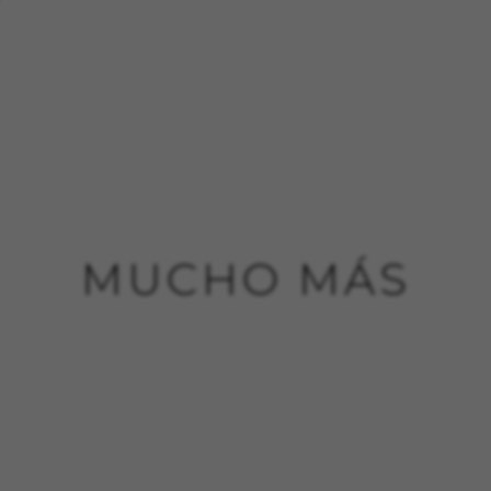
MUCHO MÁS