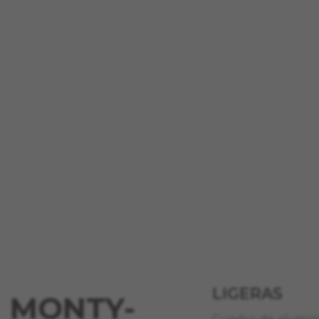
LIGERAS
MONTY-