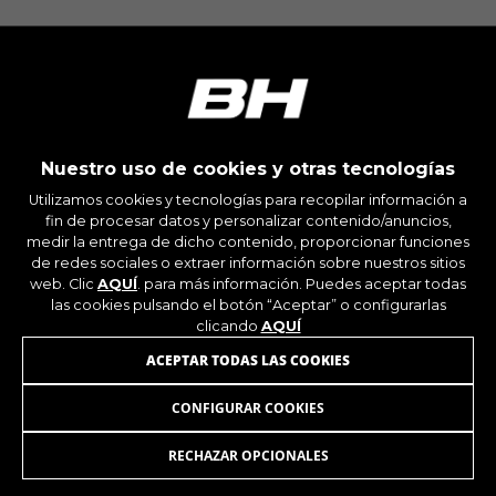
Nuestro uso de cookies y otras tecnologías
Utilizamos cookies y tecnologías para recopilar información a
fin de procesar datos y personalizar contenido/anuncios,
medir la entrega de dicho contenido, proporcionar funciones
ÚNETE A NUESTRA NEWSLETTER
de redes sociales o extraer información sobre nuestros sitios
web. Clic
AQUÍ
. para más información. Puedes aceptar todas
las cookies pulsando el botón “Aceptar” o configurarlas
clicando
AQUÍ
ACEPTAR TODAS LAS COOKIES
CONFIGURAR COOKIES
INSTAGRAM
FACEBOOK
RECHAZAR OPCIONALES
LINKEDIN
YOUTUBE