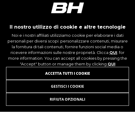
I cookie indicati sono di proprietà di Google, Inc.
Per ottenere ulteriori informazioni sui cookie di
Google visita l'indirizzo
https://policies.google.com/privacy/google-
Il nostro utilizzo di cookie e altre tecnologie
partners?hl=en-US
Noi e i nostri affiliati utilizziamo cookie per elaborare i dati
personali per diversi scopi: personalizzare contenuti, misurare
Cookie di targeting/pubblicità
ISCRIVITI ALLA NOSTRA NEWSLETTER
la fornitura di tali contenuti, fornire funzioni social media o
Noi (oltre alle piattaforme di social media come
ricevere informazioni sulle nostre proprietà. Clicca
QUI
. for
Google, Facebook e Instagram) usiamo il
more information. You can accept all cookies by pressing the
marketing tracking per fornirti offerte
"Accept" button or manage them by clicking
QUI
personalizzate e darti l'esperienza completa di
ACCETTA TUTTI I COOKIE
BH Bikes. Se non accetti questo tracking,
visualizzerai comunque le pubblicità di BH
GESTISCI I COOKIE
Bikes casualmente su altre piattaforme.
INSTAGRAM
FACEBOOK
Cookie utilizzati:
RIFIUTA OPZIONALI
LINKEDIN
YOUTUBE
_fbp, fr, datr
I cookie indicati sono di proprietà di Facebook.
Per ottenere ulteriori informazioni sui cookie di
Facebook visita l'indirizzo
https://www.facebook.com/policies/cookies/